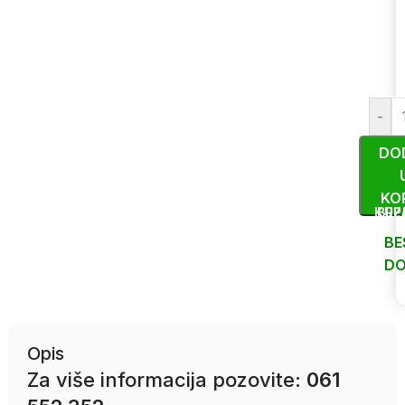
-
DO
KO
KUP
BRZ
BE
DO
Uporedi
Opis
Za više informacija pozovite:
061