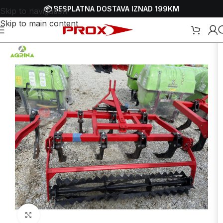
📦 BESPLATNA DOSTAVA IZNAD 199KM
Skip to navigation
Skip to main content
očetna
/
Webshop
/
Obrada zemlje
/
Traktori
/
Dodaci i pribor za traktore
Uvećaj sliku