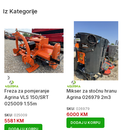
Iz Kategorije
Freza za pomjeranje
Mikser za stočnu hranu
Agrina VLS 150/SRT
Agrina 026979 2m3
025009 1.55m
SKU:
026979
6000
KM
SKU:
025009
5581
KM
DODAJ U KORPU
DODAJ U KORPU