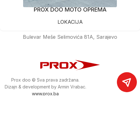
PROX DOO MOTO OPREMA
LOKACIJA
Bulevar Meše Selimovića 81A, Sarajevo
Prox doo © Sva prava zadržana.
Dizajn & development by Armin Vrabac.
www.prox.ba
Pratite nas na društvenim mrežama
proxdoo