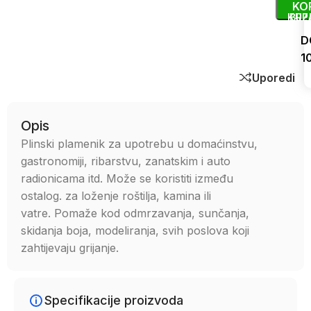
KO
KUP
BRZ
D
1
Uporedi
Opis
Plinski plamenik za upotrebu u domaćinstvu,
gastronomiji, ribarstvu, zanatskim i auto
radionicama itd. Može se koristiti između
ostalog. za loženje roštilja, kamina ili
vatre. Pomaže kod odmrzavanja, sunčanja,
skidanja boja, modeliranja, svih poslova koji
zahtijevaju grijanje.
Specifikacije proizvoda