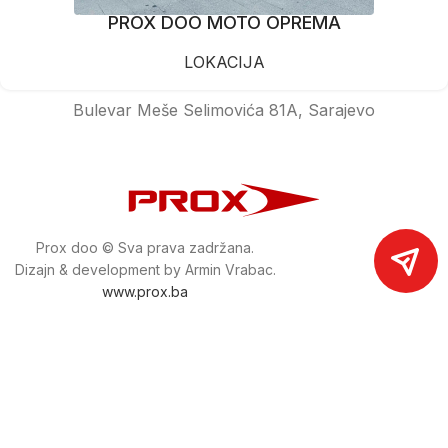
PROX DOO MOTO OPREMA
LOKACIJA
Bulevar Meše Selimovića 81A, Sarajevo
Prox doo © Sva prava zadržana.
Dizajn & development by Armin Vrabac.
www.prox.ba
Pratite nas na društvenim mrežama
proxdoo