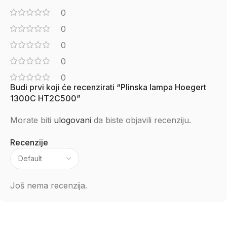
0
0
0
0
0
Budi prvi koji će recenzirati “Plinska lampa Hoegert
1300C HT2C500”
Morate biti
ulogovani
da biste objavili recenziju.
Recenzije
Još nema recenzija.