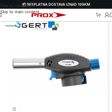
📦 BESPLATNA DOSTAVA IZNAD 199KM
Skip to navigation
Skip to main content
Početna
/
Webshop
/
Ručni alati
/
Ostali ručni alati
Uvećaj sliku