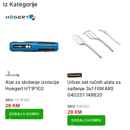
Iz Kategorije
Alat za skidanje izolacije
Urban set ručnih alata za
Hoegert HT1P102
sađenje 3u1 FISKARS
040251 148620
SKU:
HT1P102
28
KM
SKU:
040251
28
KM
DODAJ U KORPU
DODAJ U KORPU