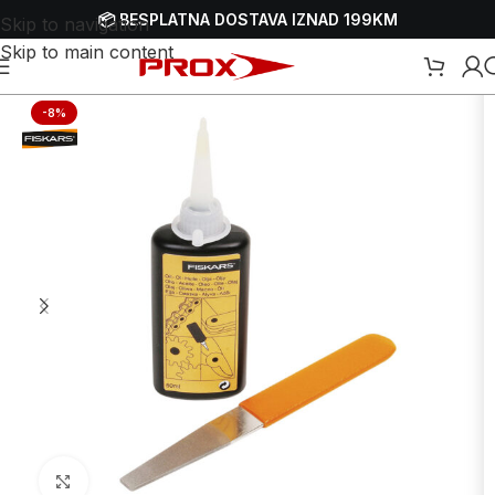
📦 BESPLATNA DOSTAVA IZNAD 199KM
Skip to navigation
Skip to main content
Početna
/
Webshop
/
Ručni alati
/
Ostali ručni alati
-8%
Uvećaj sliku