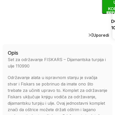
KO
KUP
BRZ
D
1
Uporedi
Opis
Set za održavanje FISKARS – Dijamantska turpija i
ulje 110990
Održavanje alata u ispravnom stanju je svačija
stvar i Fiskars se pobrinuo da imate ono što
trebate za učiniti upravo to. Komplet za održavanje
Fiskars uključuje knjigu vodiča za održavanje,
dijamantsku turpiju i ulje. Ovaj jednostavni komplet
znači da oštrice možete držati oštrim i lagano