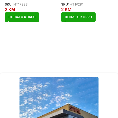
SKU:
HT1P283
SKU:
HT1P281
2
KM
2
KM
DODAJ U KORPU
DODAJ U KORPU