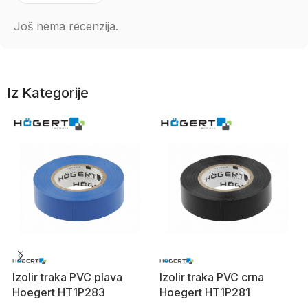
Još nema recenzija.
Iz Kategorije
Izolir traka PVC plava
Izolir traka PVC crna
Hoegert HT1P283
Hoegert HT1P281