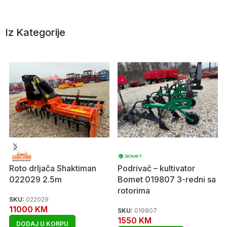
Iz Kategorije
Roto drljača Shaktiman
Podrivač – kultivator
022029 2.5m
Bomet 019807 3-redni sa
rotorima
SKU:
022029
11000
KM
SKU:
019807
1550
KM
DODAJ U KORPU