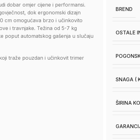
udi dobar omjer cijene i performansi.
BREND
govječnost, dok ergonomski dizajn
30 cm omogućava brzo i učinkovito
tove i travnjake. Težina od 5-7 kg
OSTALE 
e poput automatskog gašenja u slučaju
POGONSK
koji traže pouzdan i učinkovit trimer
SNAGA ( K
ŠIRINA K
GARANCI