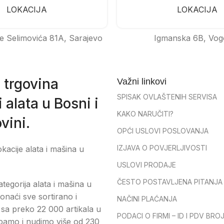
LOKACIJA
LOKACIJA
e Selimovića 81A, Sarajevo
Igmanska 6B, Vog
 trgovina
Važni linkovi
SPISAK OVLAŠTENIH SERVISA
 alata u Bosni i
KAKO NARUČITI?
vini.
OPĆI USLOVI POSLOVANJA
IZJAVA O POVJERLJIVOSTI
okacije alata i mašina u
USLOVI PRODAJE
ČESTO POSTAVLJENA PITANJA
tegorija alata i mašina u
onaći sve sortirano i
NAČINI PLAĆANJA
sa preko 22 000 artikala u
PODACI O FIRMI – ID I PDV BRO
pamo i nudimo više od 230