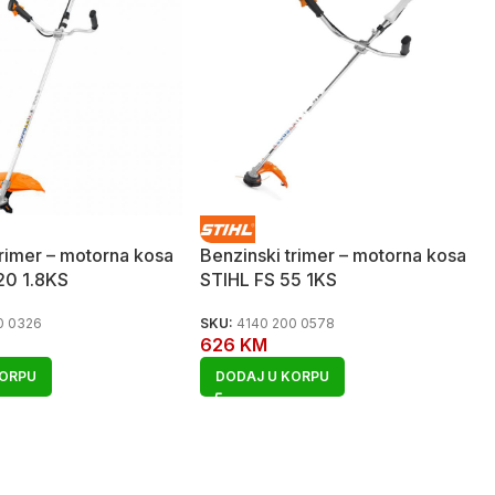
trimer – motorna kosa
Benzinski trimer – motorna kosa
20 1.8KS
STIHL FS 55 1KS
0 0326
SKU:
4140 200 0578
626
KM
KORPU
DODAJ U KORPU