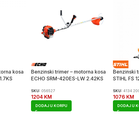
torna kosa
Benzinski trimer – motorna kosa
Benzinski 
1.7KS
ECHO SRM-420ES-LW 2.42KS
STIHL FS 1
SKU:
056527
SKU:
4134 20
1204
KM
1076
KM
DODAJ U KORPU
DODAJ U 