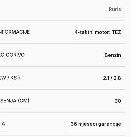
Ruris
INFORMACIJE
4-taktni motor: TEZ
O GORIVO
Benzin
W / KS )
2.1 / 2.8
OŠENJA (CM)
30
JA
36 mjeseci garancije