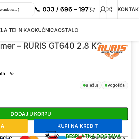
📞
033 / 696 – 197
KONTAK
ELA TEHNIKA
OKUĆNICA
OSTALO
IS GT640 2.8 KS
rimer – RURIS GT640 2.8 KS
ata
Blažuj
Vogošća
DODAJ U KORPU
NA
KUPI NA KREDIT
BESPLATNA DOSTAVA
ncije