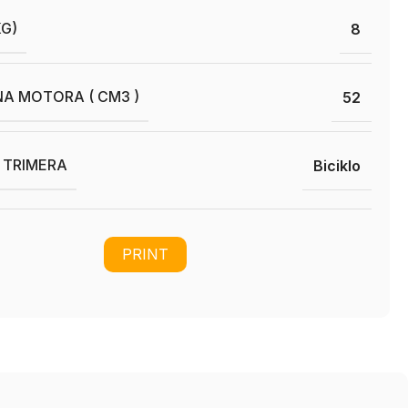
KG)
8
A MOTORA ( CM3 )
52
I TRIMERA
Biciklo
PRINT