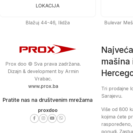
LOKACIJA
Blažuj 44-46, Ilidža
Bulevar Meš
Najveća
mašina i
Prox doo © Sva prava zadržana.
Hercego
Dizajn & development by Armin
Vrabac.
www.prox.ba
Tri prodajne l
Sarajevu.
Pratite nas na društvenim mrežama
Više od 800 ka
proxdoo
kojima ćete pr
raspoređeno, 
ponudi. Zastu