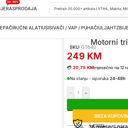
DO -80%
IJE
RASPRODAJA
EPAČI
RUČNI ALATI
USISIVAČI / VAP / PUHAČI
ULJA
HTZ
BIJ
otorne kose
/
Benzinski trimeri - motorne kose
/
Motorni trimer – RUR
Motorni t
SKU:
GT640
249
KM
💳
20,75 KM
mjesečno na 12 r
Na stanju - isporuka
24-48h
-
+
BRZA KUPOVI
36 mjeseci gara