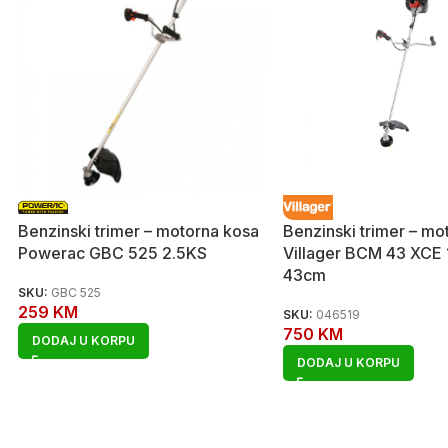
Benzinski trimer – motorna kosa
Benzinski trimer – mo
Powerac GBC 525 2.5KS
Villager BCM 43 XCE 
43cm
SKU:
GBC 525
259
KM
SKU:
046519
750
KM
DODAJ U KORPU
DODAJ U KORPU