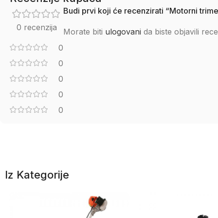
Budi prvi koji će recenzirati “Motorni tri
0 recenzija
Morate biti
ulogovani
da biste objavili rece
0
0
0
0
0
Iz Kategorije