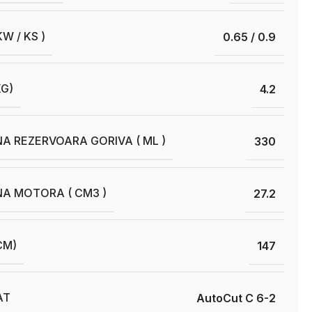
W / KS )
0.65 / 0.9
KG)
4.2
A REZERVOARA GORIVA ( ML )
330
A MOTORA ( CM3 )
27.2
CM)
147
AT
AutoCut C 6-2