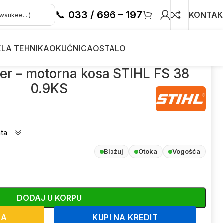
📞
033 / 696 – 197
KONTAK
ELA TEHNIKA
OKUĆNICA
OSTALO
na kosa STIHL FS 38 0.9KS
mer – motorna kosa STIHL FS 38
0.9KS
ata
Blažuj
Otoka
Vogošća
DODAJ U KORPU
NA
KUPI NA KREDIT