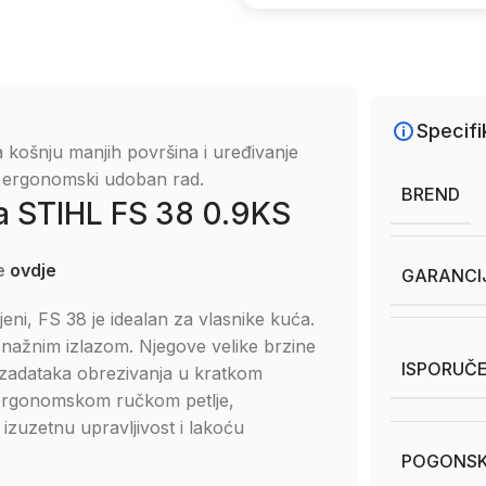
Specifi
a košnju manjih površina i uređivanje
a ergonomski udoban rad.
BREND
sa STIHL FS 38 0.9KS
te
ovdje
GARANCI
jeni, FS 38 je idealan za vlasnike kuća.
 snažnim izlazom. Njegove velike brzine
ISPORUČE
adataka obrezivanja u kratkom
 ergonomskom ručkom petlje,
izuzetnu upravljivost i lakoću
POGONSK