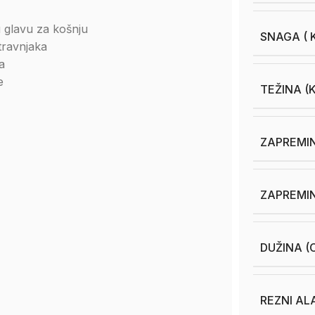
u glavu za košnju
SNAGA ( K
travnjaka
a
e
TEŽINA (
ZAPREMIN
ZAPREMIN
DUŽINA (
REZNI AL