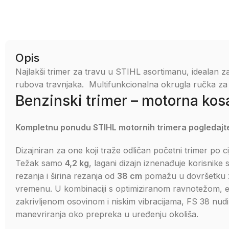
Opis
Najlakši trimer za travu u STIHL asortimanu, idealan z
rubova travnjaka. Multifunkcionalna okrugla ručka z
Benzinski trimer – motorna ko
Kompletnu ponudu STIHL motornih trimera pogledaj
Dizajniran za one koji traže odličan početni trimer po ci
Težak samo
4,2 kg
, lagani dizajn iznenađuje korisnike
rezanja i širina rezanja od
38 cm
pomažu u dovršetku z
vremenu. U kombinaciji s optimiziranom ravnotežom,
zakrivljenom osovinom i niskim vibracijama, FS 38 nudi 
manevriranja oko prepreka u uređenju okoliša.