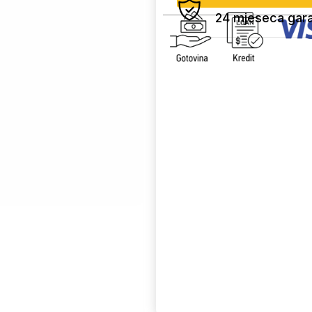
24 mjeseca gara
Uporedi