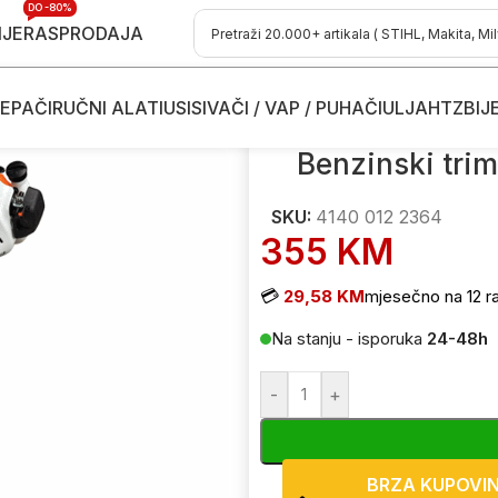
DO -80%
IJE
RASPRODAJA
EPAČI
RUČNI ALATI
USISIVAČI / VAP / PUHAČI
ULJA
HTZ
BIJ
e kose
/
Benzinski trimeri - motorne kose
/
Benzinski trimer – motor
Benzinski tri
SKU:
4140 012 2364
355
KM
💳
29,58 KM
mjesečno na 12 r
Na stanju - isporuka
24-48h
-
+
BRZA KUPOVI