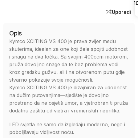
1
Uporedi
Opis
Kymco XCITING VS 400 je prava zvijer među
skuterima, idealan za one koji žele spojiti udobnost
i snagu na dva točka. Sa svojim 400ccm motorom,
pruža dovoljno snage da te bez problema vodi
kroz gradsku gužvu, ali i na otvorenom putu gdje
stvarno pokazuje svoje mogućnosti.
Kymco XCITING VS 400 je dizajniran za udobnost
na dužim putovanjima—sjedište je dovoljno
prostrano da ne osjetiš umor, a vjetrobran ti pruža
dodatnu zaštitu od vjetra i vremenskih neprilika.
LED svjetla ne samo da izgledaju moderno, nego i
poboljšavaju vidljivost noću.