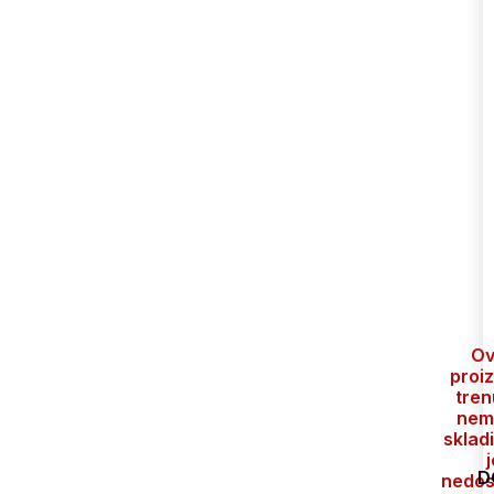
Ov
proi
tren
nem
skladi
j
D
nedos