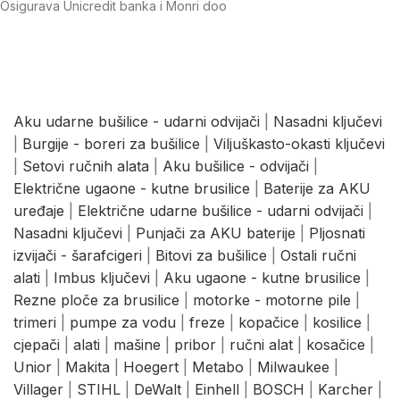
Osigurava Unicredit banka i Monri doo
Aku udarne bušilice - udarni odvijači
|
Nasadni ključevi
|
Burgije - boreri za bušilice
|
Viljuškasto-okasti ključevi
|
Setovi ručnih alata
|
Aku bušilice - odvijači
|
Električne ugaone - kutne brusilice
|
Baterije za AKU
uređaje
|
Električne udarne bušilice - udarni odvijači
|
Nasadni ključevi
|
Punjači za AKU baterije
|
Pljosnati
izvijači - šarafcigeri
|
Bitovi za bušilice
|
Ostali ručni
alati
|
Imbus ključevi
|
Aku ugaone - kutne brusilice
|
Rezne ploče za brusilice
|
motorke - motorne pile
|
trimeri
|
pumpe za vodu
|
freze
|
kopačice
|
kosilice
|
cjepači
|
alati
|
mašine
|
pribor
|
ručni alat
|
kosačice
|
Unior
|
Makita
|
Hoegert
|
Metabo
|
Milwaukee
|
Villager
|
STIHL
|
DeWalt
|
Einhell
|
BOSCH
|
Karcher
|