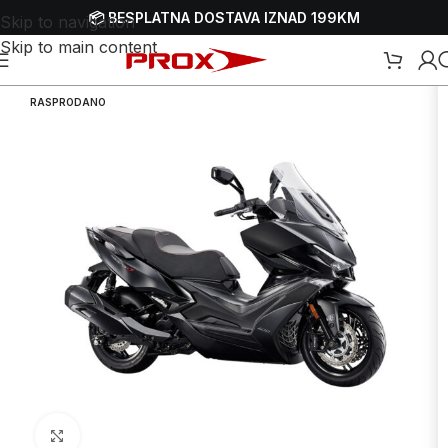
📦 BESPLATNA DOSTAVA IZNAD 199KM
Skip to navigation
Skip to main content
Početna
/
Webshop
/
Skuteri i motori - motocikli
RASPRODANO
Uvećaj sliku