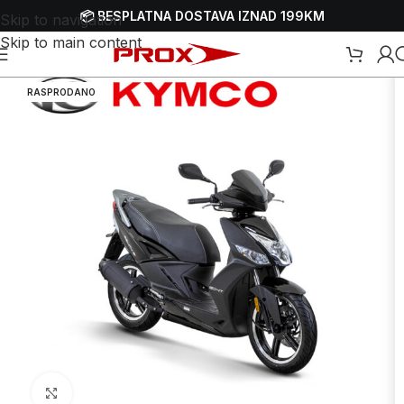
📦 BESPLATNA DOSTAVA IZNAD 199KM
Skip to navigation
Skip to main content
Početna
/
Webshop
/
Skuteri i motori - motocikli
RASPRODANO
Uvećaj sliku