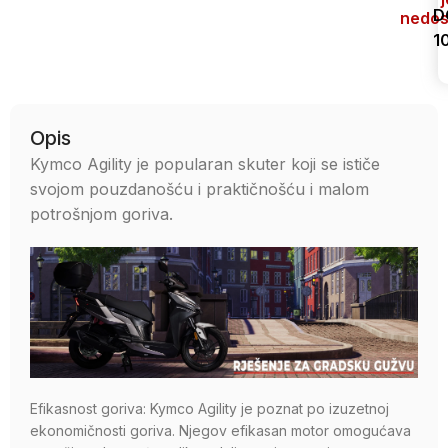
D
nedos
1
Uporedi
Opis
Kymco Agility je popularan skuter koji se ističe
svojom pouzdanošću i praktičnošću i malom
potrošnjom goriva.
Efikasnost goriva: Kymco Agility je poznat po izuzetnoj
ekonomičnosti goriva. Njegov efikasan motor omogućava