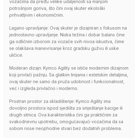
vozačima da pređu velike udaljenosti sa manjom
potrošnjom goriva, što čini ovaj skuter ekološki
prihvatljivim i ekonomičnim.
Lagano upravljanje: Ovaj skuter je dizajniran s fokusom na
jednostavno upravljanje. Niska težina i dobar balans čine
ga odličnim izborom za vozače svih nivoa iskustva, čime
se olakšava manevrisanje kroz gradsku gužvu ili uske
uličice.
Moderan dizajn: Kymco Agility se ističe modernim dizajnom
koji privlači pažnju. Sa glatkim linijama i estetskim detaljima,
ovaj skuter ne samo da pruža udobnost i funkcionalnost,
već i izgleda privlačno i moderno.
Prostran prostor za skladištenje: Kymco Agility ima
dovoljno prostora ispod sjedišta za smještanje kacige ili
drugih sitnica. Ova karakteristika čini ga praktičnim za
svakodnevnu upotrebu, omogućavajući vozačima da sa
sobom nose neophodne stvari bez dodatnih problema.