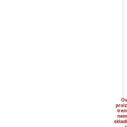
Ov
proi
tren
nem
skladi
j