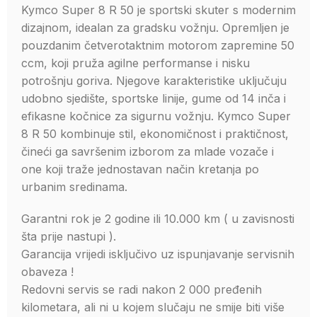
Kymco Super 8 R 50 je sportski skuter s modernim
dizajnom, idealan za gradsku vožnju. Opremljen je
pouzdanim četverotaktnim motorom zapremine 50
ccm, koji pruža agilne performanse i nisku
potrošnju goriva. Njegove karakteristike uključuju
udobno sjedište, sportske linije, gume od 14 inča i
efikasne kočnice za sigurnu vožnju. Kymco Super
8 R 50 kombinuje stil, ekonomičnost i praktičnost,
čineći ga savršenim izborom za mlade vozače i
one koji traže jednostavan način kretanja po
urbanim sredinama.
Garantni rok je 2 godine ili 10.000 km ( u zavisnosti
šta prije nastupi ).
Garancija vrijedi isključivo uz ispunjavanje servisnih
obaveza !
Redovni servis se radi nakon 2 000 pređenih
kilometara, ali ni u kojem slučaju ne smije biti više