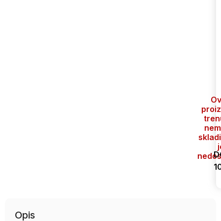
Ov
proi
tren
nem
skladi
j
D
nedos
1
Uporedi
Opis