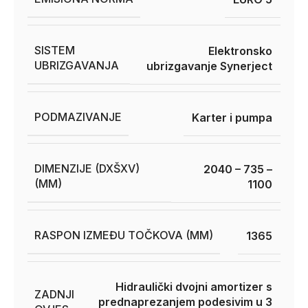
SISTEM
Elektronsko
UBRIZGAVANJA
ubrizgavanje Synerject
PODMAZIVANJE
Karter i pumpa
DIMENZIJE (DXŠXV)
2040 – 735 –
(MM)
1100
RASPON IZMEĐU TOČKOVA (MM)
1365
Hidraulički dvojni amortizer s
ZADNJI
prednaprezanjem podesivim u 3