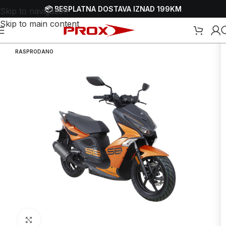
📦 BESPLATNA DOSTAVA IZNAD 199KM
Skip to navigation
Skip to main content
Početna
/
Webshop
/
Skuteri i motori - motocikli
RASPRODANO
Uvećaj sliku