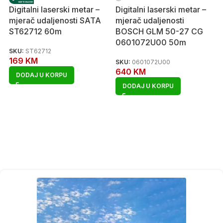
Digitalni laserski metar –
Digitalni laserski metar –
mjerač udaljenosti SATA
mjerač udaljenosti
ST62712 60m
BOSCH GLM 50-27 CG
0601072U00 50m
SKU:
ST62712
169
KM
SKU:
0601072U00
640
KM
DODAJ U KORPU
DODAJ U KORPU