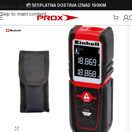
📦 BESPLATNA DOSTAVA IZNAD 199KM
Skip to navigation
Skip to main content
/
Mjerni alat
/
Laserski mjerni alati
/
Laserski metri - mjerači udaljenosti
Uvećaj sliku