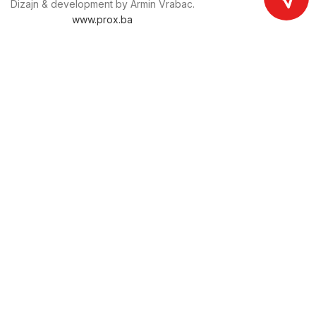
Dizajn & development by Armin Vrabac.
www.prox.ba
Pratite nas na društvenim mrežama
proxdoo
Najveća trgovina mašina i alata u
Bosni i Hercegovini.
Tri prodajne lokacije alata i mašina u Sarajevu.
Više od 800 kategorija alata i mašina u kojima ćete pronaći
sve sortirano i raspoređeno, sa preko 22 000 artikala u
ponudi. Zastupamo i nudimo više od 230 brendova !
Dostava u cijeloj BiH za 24/48h.