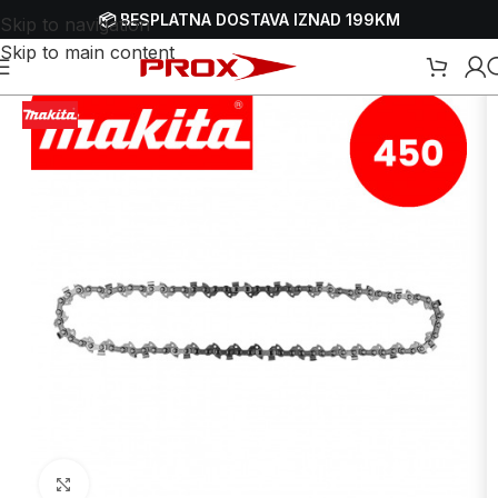
📦 BESPLATNA DOSTAVA IZNAD 199KM
Skip to navigation
Skip to main content
i materijal za pile za drva - motorke
/
Lanci za motorne pile - motorke
Uvećaj sliku