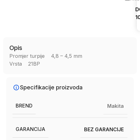
D
1
Uporedi
Opis
Promjer turpije 4,8 – 4,5 mm
Vrsta 21BP
Specifikacije proizvoda
BREND
Makita
GARANCIJA
BEZ GARANCIJE