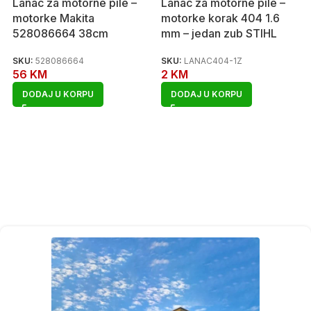
Lanac za motorne pile –
Lanac za motorne pile –
motorke Makita
motorke korak 404 1.6
528086664 38cm
mm – jedan zub STIHL
SKU:
528086664
SKU:
LANAC404-1Z
56
KM
2
KM
DODAJ U KORPU
DODAJ U KORPU