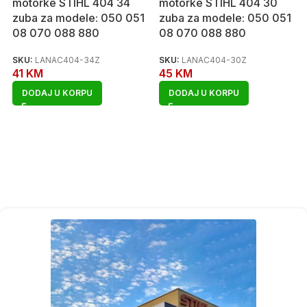
motorke STIHL 404 34
motorke STIHL 404 30
zuba za modele: 050 051
zuba za modele: 050 051
08 070 088 880
08 070 088 880
SKU:
LANAC404-34Z
SKU:
LANAC404-30Z
41
KM
45
KM
DODAJ U KORPU
DODAJ U KORPU