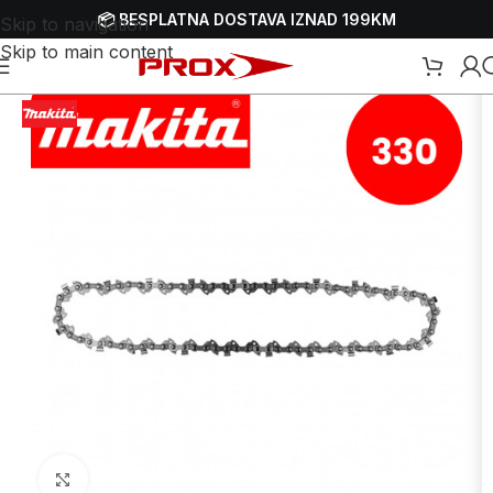
📦 BESPLATNA DOSTAVA IZNAD 199KM
Skip to navigation
Skip to main content
aterijal za pile za drva - motorke
/
Lanci za motorne pile - motorke
Uvećaj sliku