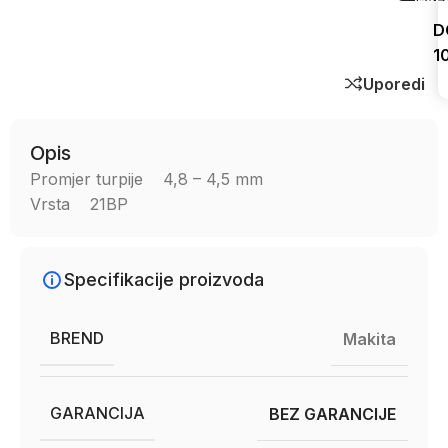
D
1
Uporedi
Opis
Promjer turpije 4,8 – 4,5 mm
Vrsta 21BP
Specifikacije proizvoda
BREND
Makita
GARANCIJA
BEZ GARANCIJE