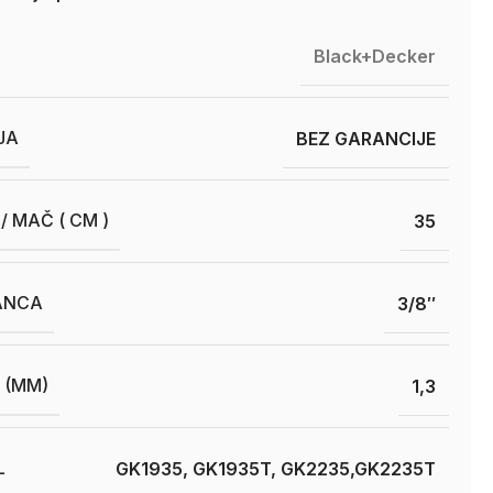
Black+Decker
JA
BEZ GARANCIJE
/ MAČ ( CM )
35
ANCA
3/8″
 (MM)
1,3
L
GK1935, GK1935T, GK2235,GK2235T