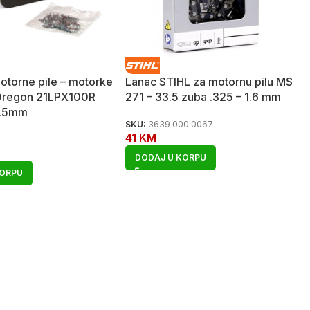
otorne pile – motorke
Lanac STIHL za motornu pilu MS
 Oregon 21LPX100R
271 – 33.5 zuba .325 – 1.6 mm
1.5mm
SKU:
3639 000 0067
41
KM
DODAJ U KORPU
KORPU