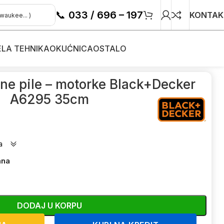
📞
033 / 696 – 197
KONTAK
ELA TEHNIKA
OKUĆNICA
OSTALO
motorne pile - motorke
/
ne pile – motorke Black+Decker
A6295 35cm
a
ana
DODAJ U KORPU