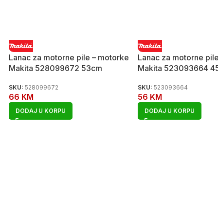
Lanac za motorne pile – motorke
Lanac za motorne pil
Makita 528099672 53cm
Makita 523093664 4
SKU:
528099672
SKU:
523093664
66
KM
56
KM
DODAJ U KORPU
DODAJ U KORPU