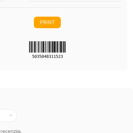
PRINT
5035048311523
recenzija.