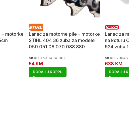
e – motorke
Lanac za motorne pile – motorke
Lanac za m
5cm
STIHL 404 36 zuba za modele
na koturu
050 051 08 070 088 880
924 zuba 
SKU:
LANAC404-36Z
SKU:
023846
54
KM
638
KM
DODAJ U KORPU
DODAJ U 