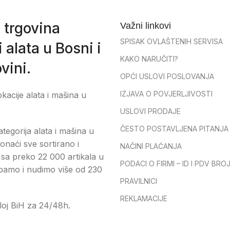
 trgovina
Važni linkovi
SPISAK OVLAŠTENIH SERVISA
 alata u Bosni i
KAKO NARUČITI?
vini.
OPĆI USLOVI POSLOVANJA
IZJAVA O POVJERLJIVOSTI
okacije alata i mašina u
USLOVI PRODAJE
ČESTO POSTAVLJENA PITANJA
tegorija alata i mašina u
onaći sve sortirano i
NAČINI PLAĆANJA
sa preko 22 000 artikala u
PODACI O FIRMI – ID I PDV BRO
pamo i nudimo više od 230
PRAVILNICI
REKLAMACIJE
loj BiH za 24/48h.