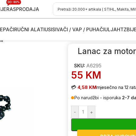
DO -80%
IJE
RASPRODAJA
EPAČI
RUČNI ALATI
USISIVAČI / VAP / PUHAČI
ULJA
HTZ
BIJ
torke
/
Dodaci i potrošni materijal za pile za drva - motorke
/
Lanci za 
cm
Lanac za motor
SKU:
A6295
55
KM
💳
4,58 KM
mjesečno na 12 rat
Po narudžbi - isporuka
2-7 d
-
+