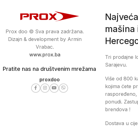
Najveća
mašina i
Prox doo © Sva prava zadržana.
Hercego
Dizajn & development by Armin
Vrabac.
www.prox.ba
Tri prodajne l
Sarajevu.
Pratite nas na društvenim mrežama
Više od 800 ka
proxdoo
kojima ćete pr
raspoređeno, 
ponudi. Zastu
brendova !
Dostava u cije