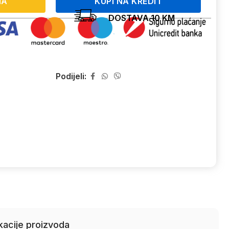
NA
KUPI NA KREDIT
DOSTAVA 10 KM
Podijeli:
kacije proizvoda