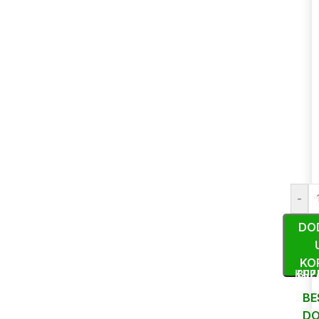
-
DO
KO
KUP
BRZ
BE
DO