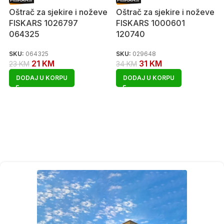
Oštrač za sjekire i noževe
Oštrač za sjekire i noževe
FISKARS 1026797
FISKARS 1000601
064325
120740
SKU:
064325
SKU:
029648
21
KM
31
KM
23
KM
34
KM
DODAJ U KORPU
DODAJ U KORPU