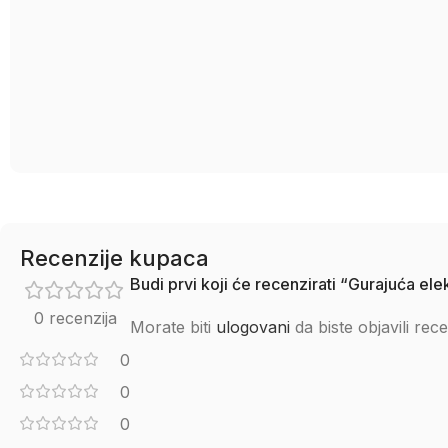
Recenzije kupaca
Budi prvi koji će recenzirati “Gurajuća el
0 recenzija
Morate biti
ulogovani
da biste objavili rece
0
0
0