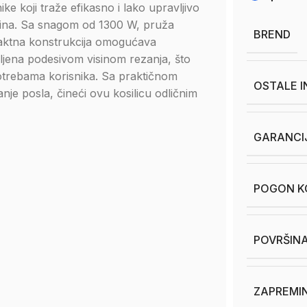
nike koji traže efikasno i lako upravljivo
ršina. Sa snagom od 1300 W, pruža
BREND
paktna konstrukcija omogućava
ljena podesivom visinom rezanja, što
potrebama korisnika. Sa praktičnom
OSTALE 
je posla, čineći ovu kosilicu odličnim
GARANCI
POGON KO
POVRŠINA
ZAPREMIN