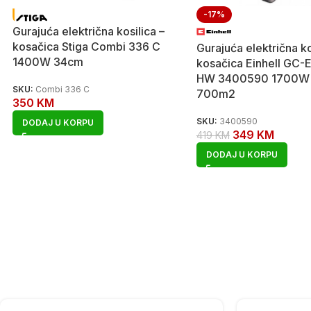
-17%
Gurajuća električna kosilica –
kosačica Stiga Combi 336 C
Gurajuća električna ko
1400W 34cm
kosačica Einhell GC-
HW 3400590 1700W
SKU:
Combi 336 C
700m2
350
KM
SKU:
3400590
DODAJ U KORPU
349
KM
419
KM
DODAJ U KORPU