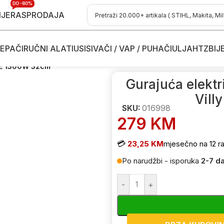
DO -80%
IJE
RASPRODAJA
EPAČI
RUČNI ALATI
USISIVAČI / VAP / PUHAČI
ULJA
HTZ
BIJ
osačice
/
Električne kosilice - kosačice
/
Gurajuće električne kosilice-
00 E 1300W 32cm
Gurajuća elektr
Vill
SKU:
016998
279
KM
💳
23,25 KM
mjesečno na 12 ra
Po narudžbi - isporuka
2-7 d
-
+