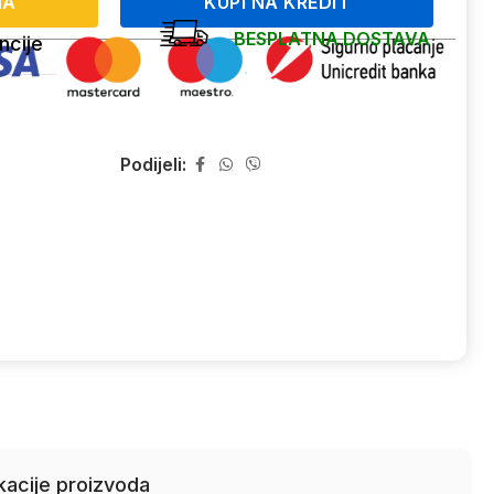
NA
KUPI NA KREDIT
BESPLATNA DOSTAVA
ncije
Podijeli:
kacije proizvoda