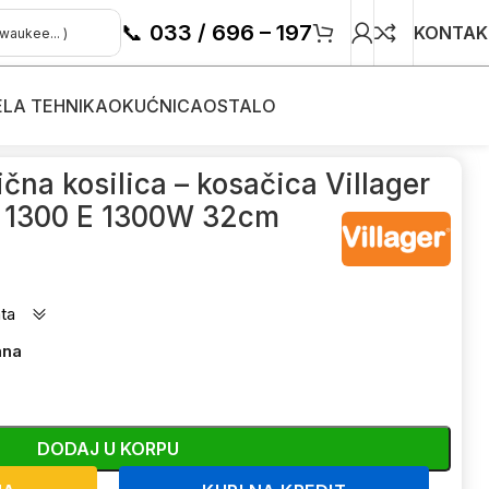
📞
033 / 696 – 197
KONTAK
ELA TEHNIKA
OKUĆNICA
OSTALO
kosačice
/
ična kosilica – kosačica Villager
y 1300 E 1300W 32cm
ta
ana
DODAJ U KORPU