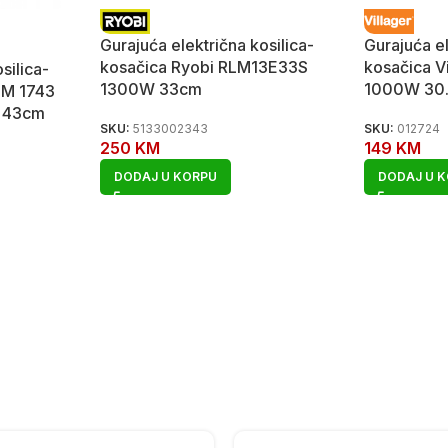
Gurajuća električna kosilica-
Gurajuća el
kosačica Ryobi RLM13E33S
kosačica V
silica-
1300W 33cm
1000W 30
EM 1743
 43cm
SKU:
5133002343
SKU:
012724
250
KM
149
KM
DODAJ U KORPU
DODAJ U 