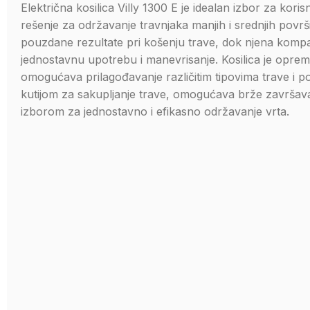
Električna kosilica Villy 1300 E je idealan izbor za koris
rešenje za održavanje travnjaka manjih i srednjih pov
pouzdane rezultate pri košenju trave, dok njena kom
jednostavnu upotrebu i manevrisanje. Kosilica je oprem
omogućava prilagođavanje različitim tipovima trave i 
kutijom za sakupljanje trave, omogućava brže završavan
izborom za jednostavno i efikasno održavanje vrta.