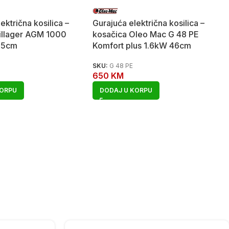
ektrična kosilica –
Gurajuća električna kosilica –
illager AGM 1000
kosačica Oleo Mac G 48 PE
.5cm
Komfort plus 1.6kW 46cm
SKU:
G 48 PE
650
KM
KORPU
DODAJ U KORPU