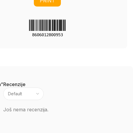
PRINT
8606012800953
m”
Recenzije
Još nema recenzija.