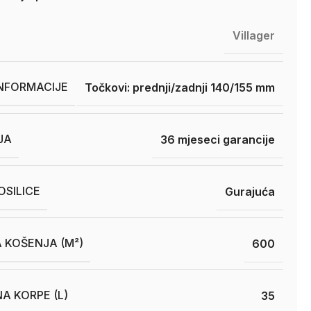
Villager
INFORMACIJE
Točkovi: prednji/zadnji 140/155 mm
JA
36 mjeseci garancije
SILICE
Gurajuća
 KOŠENJA (M²)
600
A KORPE (L)
35