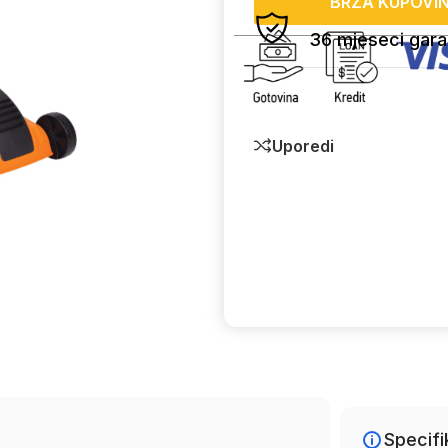
BRZA KUPOVI
36 mjeseci gara
Uporedi
Specifi