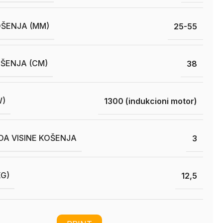
OŠENJA (MM)
25-55
OŠENJA (CM)
38
W)
1300 (indukcioni motor)
OA VISINE KOŠENJA
3
KG)
12,5