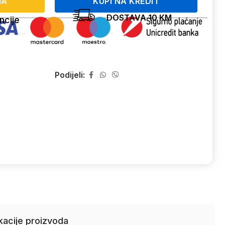
NA
KUPI NA KREDIT
DOSTAVA 10 KM
ncije
Podijeli:
kacije proizvoda