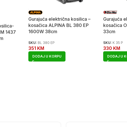
Gurajuća električna kosilica –
Gurajuća el
kosačica ALPINA BL 380 EP
kosačica O
silica-
1600W 38cm
33cm
EM 1437
cm
SKU:
BL 380 EP
SKU:
K 35 P
351
KM
330
KM
DODAJ U KORPU
DODAJ U 