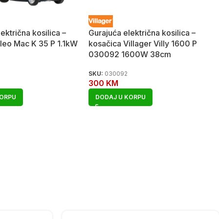
ektrična kosilica –
Gurajuća električna kosilica –
leo Mac K 35 P 1.1kW
kosačica Villager Villy 1600 P
030092 1600W 38cm
SKU:
030092
300
KM
KORPU
DODAJ U KORPU