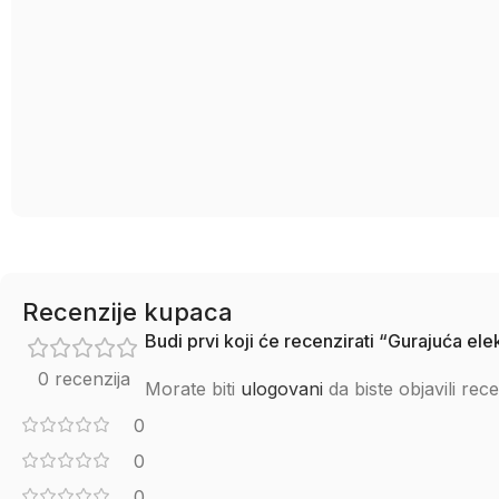
Recenzije kupaca
Budi prvi koji će recenzirati “Gurajuća e
0 recenzija
Morate biti
ulogovani
da biste objavili rece
0
0
0