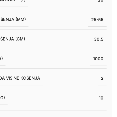
OŠENJA (MM)
25-55
OŠENJA (CM)
30,5
W)
1000
OA VISINE KOŠENJA
3
KG)
10