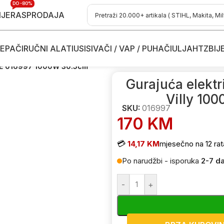
DO -80%
IJE
RASPRODAJA
EPAČI
RUČNI ALATI
USISIVAČI / VAP / PUHAČI
ULJA
HTZ
BIJ
osačice
/
Električne kosilice - kosačice
/
Gurajuće električne kosilice-
000 E 016997 1000W 30.5cm
Gurajuća elektr
Villy 10
SKU:
016997
170
KM
💳
14,17 KM
mjesečno na 12 rat
Po narudžbi - isporuka
2-7 d
-
+