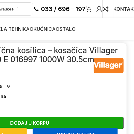
📞
033 / 696 – 197
KONTAK
ELA TEHNIKA
OKUĆNICA
OSTALO
kosačice
/
ična kosilica – kosačica Villager
00 E 016997 1000W 30.5cm
a
ana
DODAJ U KORPU