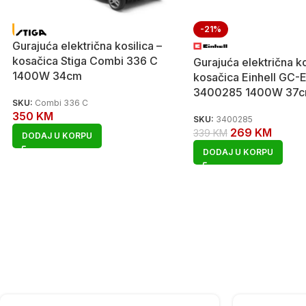
-21%
Gurajuća električna kosilica –
kosačica Stiga Combi 336 C
Gurajuća električna ko
1400W 34cm
kosačica Einhell GC-
3400285 1400W 37
SKU:
Combi 336 C
350
KM
SKU:
3400285
269
KM
339
KM
DODAJ U KORPU
DODAJ U KORPU