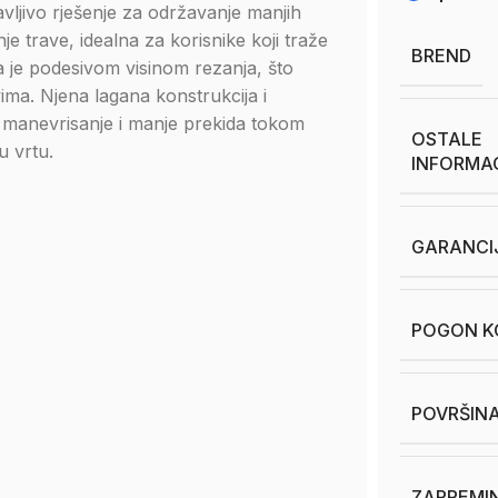
avljivo rješenje za održavanje manjih
 trave, idealna za korisnike koji traže
BREND
je podesivom visinom rezanja, što
ima. Njena lagana konstrukcija i
o manevrisanje i manje prekida tokom
OSTALE
u vrtu.
INFORMA
GARANCI
POGON KO
POVRŠINA
ZAPREMIN