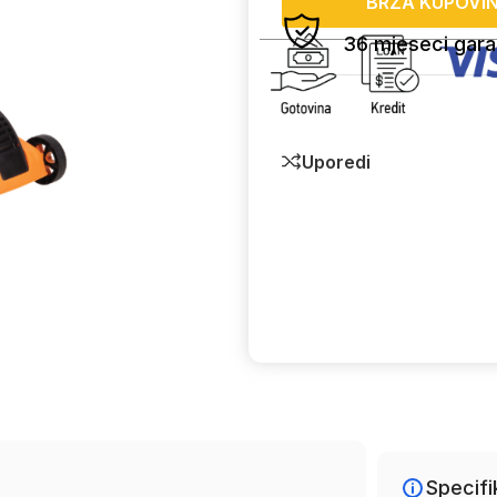
BRZA KUPOVI
36 mjeseci gara
Uporedi
Specifi