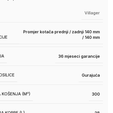
Villager
Promjer kotača prednji / zadnji 140 mm
CIJE
/ 140 mm
JA
36 mjeseci garancije
SILICE
Gurajuća
 KOŠENJA (M²)
300
A KORPE (L)
28