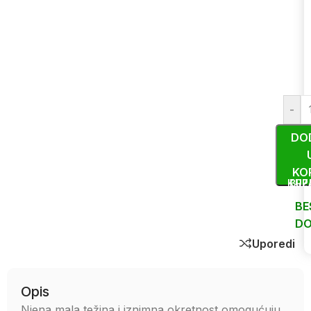
-
DO
KO
KUP
BRZ
BE
DO
Uporedi
Opis
Njena mala težina i iznimna okretnost omogućuju