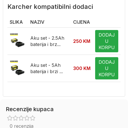
Karcher kompatibilni dodaci
SLIKA
NAZIV
CIJENA
DODAJ
Aku set - 2.5Ah
250
KM
U
baterija i brz...
KORPU
DODAJ
Aku set - 5Ah
300
KM
U
baterija i brzi ...
KORPU
Recenzije kupaca
0 recenzija