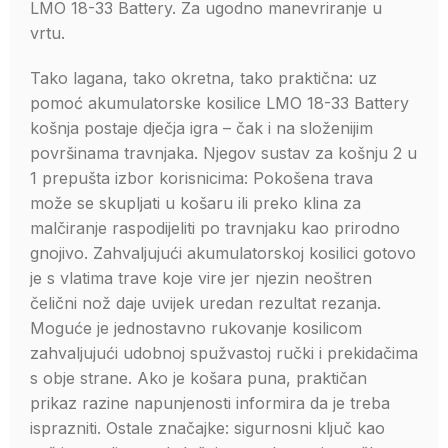
LMO 18-33 Battery. Za ugodno manevriranje u
vrtu.
Tako lagana, tako okretna, tako praktična: uz
pomoć akumulatorske kosilice LMO 18-33 Battery
košnja postaje dječja igra – čak i na složenijim
površinama travnjaka. Njegov sustav za košnju 2 u
1 prepušta izbor korisnicima: Pokošena trava
može se skupljati u košaru ili preko klina za
malčiranje raspodijeliti po travnjaku kao prirodno
gnojivo. Zahvaljujući akumulatorskoj kosilici gotovo
je s vlatima trave koje vire jer njezin neoštren
čelični nož daje uvijek uredan rezultat rezanja.
Moguće je jednostavno rukovanje kosilicom
zahvaljujući udobnoj spužvastoj ručki i prekidačima
s obje strane. Ako je košara puna, praktičan
prikaz razine napunjenosti informira da je treba
isprazniti. Ostale značajke: sigurnosni ključ kao