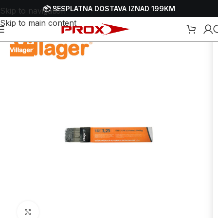
📦 BESPLATNA DOSTAVA IZNAD 199KM
Skip to navigation
Skip to main content
a zavarivanje - varenje
/
Elektrode za MMA - REL zavarivanje - varenje
Uvećaj sliku