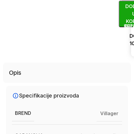
DO
KO
KUP
BRZ
D
1
Uporedi
Opis
Specifikacije proizvoda
BREND
Villager