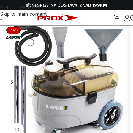
📦 BESPLATNA DOSTAVA IZNAD 199KM
Skip to navigation
Skip to main content
isivači
/
Električni usisivači
/
Električni usisivači za dubinsko čišćenje
-25%
Uvećaj sliku