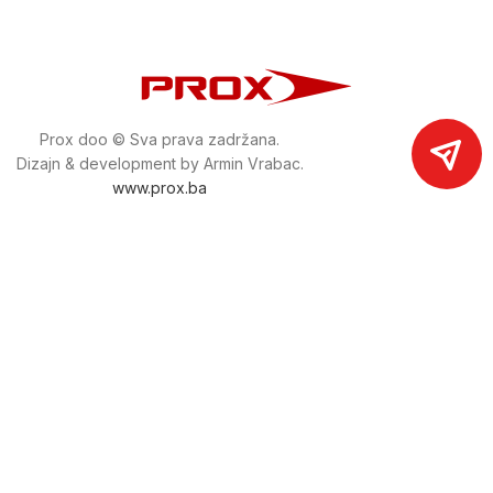
Prox doo © Sva prava zadržana.
Dizajn & development by Armin Vrabac.
www.prox.ba
Pratite nas na društvenim mrežama
proxdoo
Najveća trgovina mašina i alata u
Bosni i Hercegovini.
Tri prodajne lokacije alata i mašina u Sarajevu.