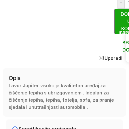
-
DO
KO
KUP
BRZ
BE
DO
Uporedi
Opis
Lavor Jupiter
visoko je
kvalitetan uređaj za
čišćenje tepiha
s ubrizgavanjem
.
Idealan za
čišćenje tepiha, tepiha, fotelja, sofa, za pranje
sjedala i unutrašnjosti automobila
.
Specifikacije proizvoda