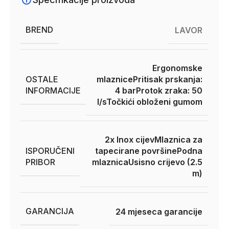
BREND
LAVOR
Ergonomske
OSTALE
mlaznice
Pritisak prskanja:
INFORMACIJE
4 bar
Protok zraka: 50
l/s
Točkići obloženi gumom
2x Inox cijev
Mlaznica za
ISPORUČENI
tapecirane površine
Podna
PRIBOR
mlaznica
Usisno crijevo (2.5
m)
GARANCIJA
24 mjeseca garancije