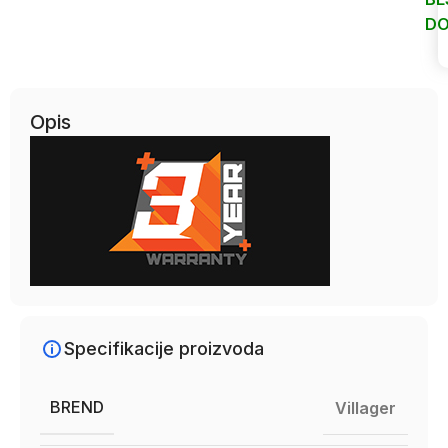
DO
Uporedi
Opis
Specifikacije proizvoda
BREND
Villager