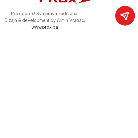
Prox doo © Sva prava zadržana.
Dizajn & development by Armin Vrabac.
www.prox.ba
Pratite nas na društvenim mrežama
proxdoo
Najveća trgovina mašina i alata u
Bosni i Hercegovini.
Tri prodajne lokacije alata i mašina u Sarajevu.
Više od 800 kategorija alata i mašina u kojima ćete pronaći
sve sortirano i raspoređeno, sa preko 22 000 artikala u
ponudi. Zastupamo i nudimo više od 230 brendova !