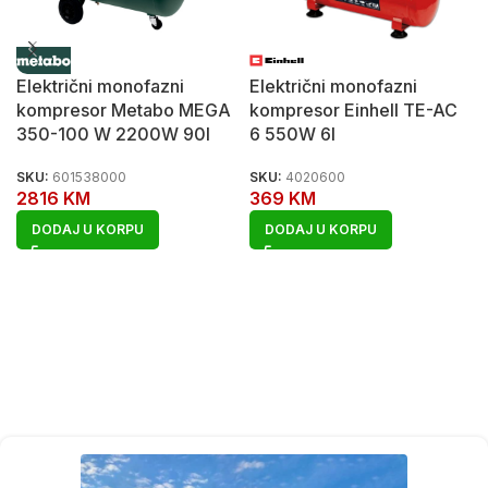
Električni monofazni
Električni monofazni
kompresor Metabo MEGA
kompresor Einhell TE-AC
350-100 W 2200W 90l
6 550W 6l
SKU:
601538000
SKU:
4020600
2816
KM
369
KM
DODAJ U KORPU
DODAJ U KORPU