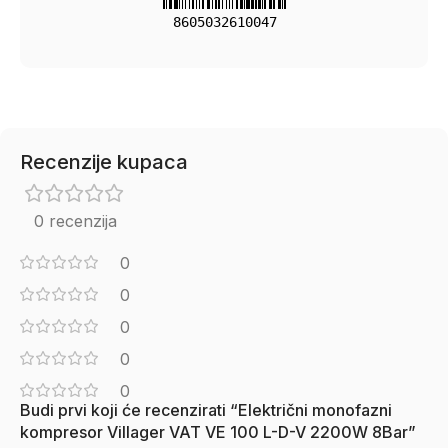
8605032610047
Recenzije kupaca
0 recenzija
0
0
0
0
0
Budi prvi koji će recenzirati “Električni monofazni
kompresor Villager VAT VE 100 L-D-V 2200W 8Bar”