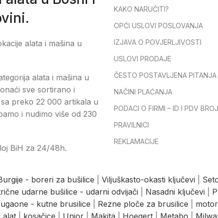
KAKO NARUČITI?
vini.
OPĆI USLOVI POSLOVANJA
IZJAVA O POVJERLJIVOSTI
okacije alata i mašina u
USLOVI PRODAJE
ČESTO POSTAVLJENA PITANJA
tegorija alata i mašina u
onaći sve sortirano i
NAČINI PLAĆANJA
sa preko 22 000 artikala u
PODACI O FIRMI – ID I PDV BRO
pamo i nudimo više od 230
PRAVILNICI
REKLAMACIJE
loj BiH za 24/48h.
Burgije - boreri za bušilice
|
Viljuškasto-okasti ključevi
|
Seto
trične udarne bušilice - udarni odvijači
|
Nasadni ključevi
|
P
ugaone - kutne brusilice
|
Rezne ploče za brusilice
|
motor
 alat
|
kosačice
|
Unior
|
Makita
|
Hoegert
|
Metabo
|
Milwa