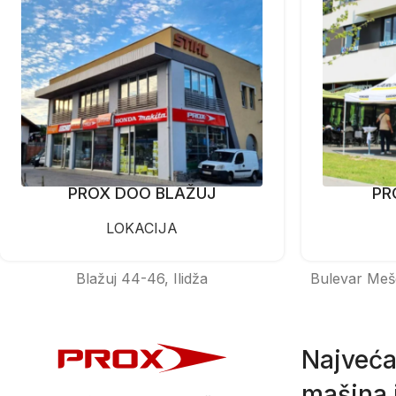
PROX DOO BLAŽUJ
PR
LOKACIJA
Blažuj 44-46, Ilidža
Bulevar Meš
Najveća
mašina i