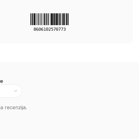
8606102570773
je
 recenzija.