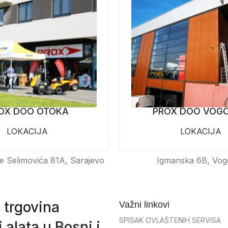
OX DOO OTOKA
PROX DOO VOG
LOKACIJA
LOKACIJA
e Selimovića 81A, Sarajevo
Igmanska 6B, Vog
 trgovina
Važni linkovi
SPISAK OVLAŠTENIH SERVISA
 alata u Bosni i