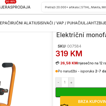
DO -80%
IJE
RASPRODAJA
EPAČI
RUČNI ALATI
USISIVAČI / VAP / PUHAČI
ULJA
HTZ
BIJ
trični monofazni kompresori
/
Električni monofazni kompresor Vill
Električni monof
SKU:
007584
319
KM
💳
26,58 KM
mjesečno na 12 r
Po narudžbi - isporuka
2-7 d
-
+
BRZA KUPOVI