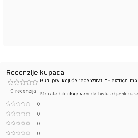
Recenzije kupaca
Budi prvi koji će recenzirati “Električni
0 recenzija
Morate biti
ulogovani
da biste objavili rece
0
0
0
0