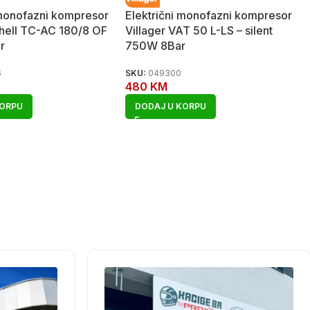
 monofazni kompresor
Električni monofazni kompresor
nhell TC-AC 180/8 OF
Villager VAT 50 L-LS – silent
r
750W 8Bar
6
SKU:
049300
480
KM
KORPU
DODAJ U KORPU