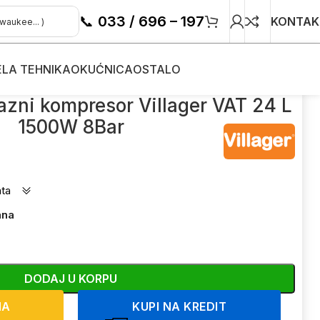
📞
033 / 696 – 197
KONTAK
ELA TEHNIKA
OKUĆNICA
OSTALO
ager VAT 24 L 1500W 8Bar
azni kompresor Villager VAT 24 L
1500W 8Bar
ata
ana
DODAJ U KORPU
NA
KUPI NA KREDIT