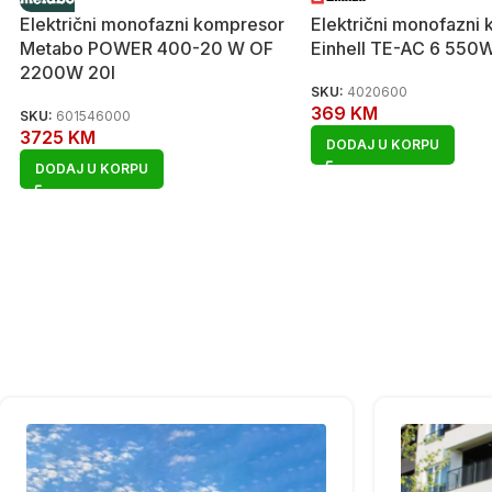
Električni monofazni kompresor
Električni monofazni
Metabo POWER 400-20 W OF
Einhell TE-AC 6 550W
2200W 20l
SKU:
4020600
369
KM
SKU:
601546000
3725
KM
DODAJ U KORPU
DODAJ U KORPU