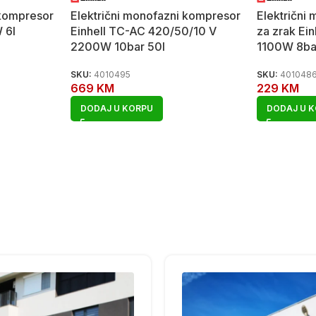
 kompresor
Električni monofazni kompresor
Električni
 6l
Einhell TC-AC 420/50/10 V
za zrak Ei
2200W 10bar 50l
1100W 8ba
SKU:
4010495
SKU:
401048
669
KM
229
KM
DODAJ U KORPU
DODAJ U 