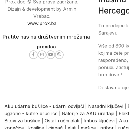
Prox doo © Sva prava zadržana.
Hercego
Dizajn & development by Armin
Vrabac.
www.prox.ba
Tri prodajne l
Sarajevu.
Pratite nas na društvenim mrežama
Više od 800 ka
proxdoo
kojima ćete pr
raspoređeno, 
ponudi. Zastu
brendova !
Dostava u cije
Aku udarne bušilice - udarni odvijači
|
Nasadni ključevi
|
ugaone - kutne brusilice
|
Baterije za AKU uređaje
|
Elek
Bitovi za bušilice
|
Ostali ručni alati
|
Imbus ključevi
|
Aku 
kopačice
|
kosilice
|
cjepači
|
alati
|
mašine
|
pribor
|
ručni