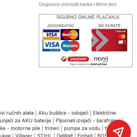
Osigurava Unicredit banka i Monri doo
J
vi ručnih alata
|
Aku bušilice - odvijači
|
Električne
unjači za AKU baterije
|
Pljosnati izvijači - šarafcigeri
|
ke - motorne pile
|
trimeri
|
pumpe za vodu
|
freze
|
ukee
|
Villager
|
STIHL
|
DeWalt
|
Einhell
|
BOSCH
|