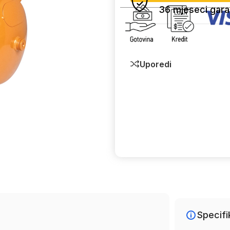
36 mjeseci gara
Uporedi
Specifi