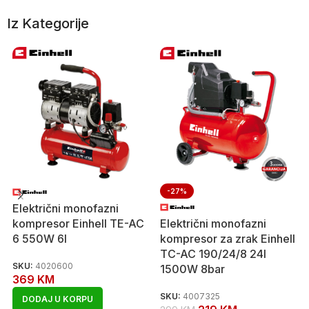
Iz Kategorije
-27%
Električni monofazni
kompresor Einhell TE-AC
Električni monofazni
6 550W 6l
kompresor za zrak Einhell
TC-AC 190/24/8 24l
SKU:
4020600
1500W 8bar
369
KM
SKU:
4007325
DODAJ U KORPU