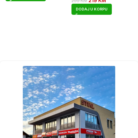
219
KM
299
KM
DODAJ U KORPU