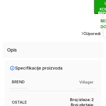
KO
KUP
BRZ
BE
DO
Uporedi
Opis
Specifikacije proizvoda
BREND
Villager
Broj izlaza: 2
OSTALE
Broj obrtaja: