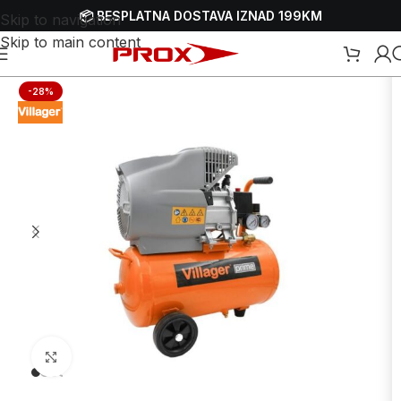
📦 BESPLATNA DOSTAVA IZNAD 199KM
Skip to navigation
Skip to main content
Kompresori
/
Električni kompresori
/
Električni monofazni kompresori
-28%
Uvećaj sliku