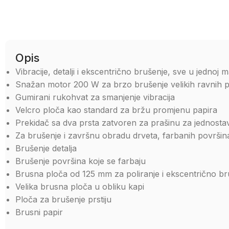
Opis
Vibracije, detalji i ekscentrično brušenje, sve u jednoj m
Snažan motor 200 W za brzo brušenje velikih ravnih 
Gumirani rukohvat za smanjenje vibracija
Velcro ploča kao standard za bržu promjenu papira
Prekidač sa dva prsta zatvoren za prašinu za jednost
Za brušenje i završnu obradu drveta, farbanih površina 
Brušenje detalja
Brušenje površina koje se farbaju
Brusna ploča od 125 mm za poliranje i ekscentrično br
Velika brusna ploča u obliku kapi
Ploča za brušenje prstiju
Brusni papir