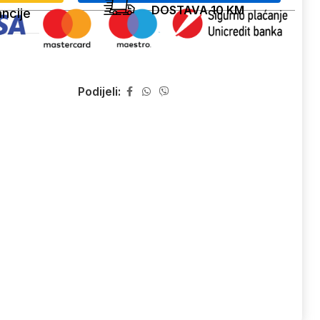
DOSTAVA 10 KM
ncije
Podijeli: