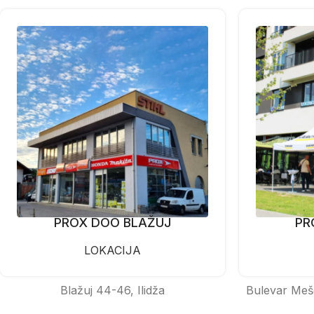
PROX DOO BLAŽUJ
PR
LOKACIJA
Blažuj 44-46, Ilidža
Bulevar Meš