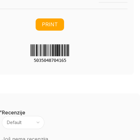
PRINT
5035048704165
”
Recenzije
Još nema recenzija.