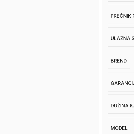
PREČNIK 
ULAZNA 
BREND
GARANCI
DUŽINA K
MODEL