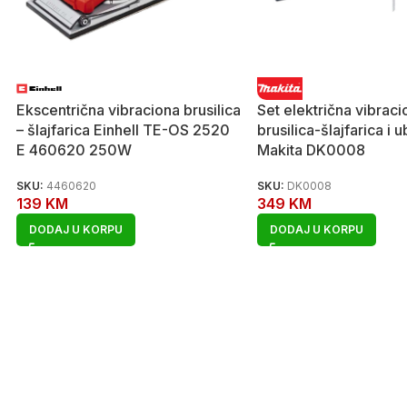
Ekscentrična vibraciona brusilica
Set električna vibraci
– šlajfarica Einhell TE-OS 2520
brusilica-šlajfarica i 
E 460620 250W
Makita DK0008
SKU:
4460620
SKU:
DK0008
139
KM
349
KM
DODAJ U KORPU
DODAJ U KORPU