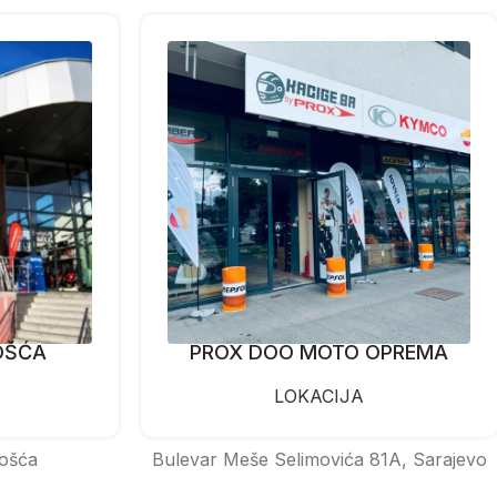
OŠĆA
PROX DOO MOTO OPREMA
LOKACIJA
ošća
Bulevar Meše Selimovića 81A, Sarajevo