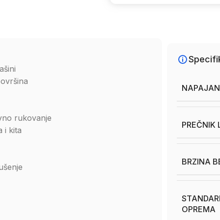
Specifi
ašini
površina
NAPAJAN
avno rukovanje
PREČNIK 
i kita
BRZINA B
ušenje
STANDAR
OPREMA