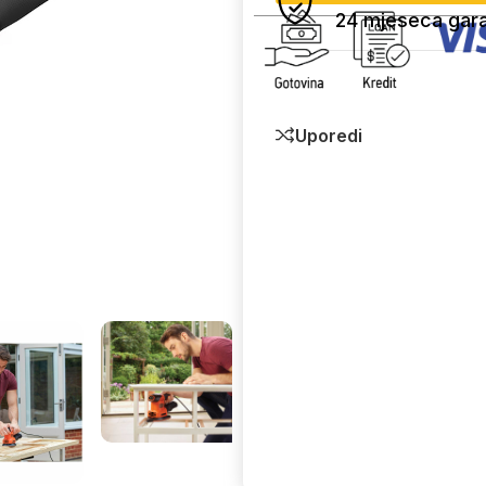
24 mjeseca gara
Uporedi