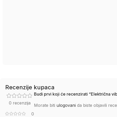
Recenzije kupaca
Budi prvi koji će recenzirati “Električna
0 recenzija
Morate biti
ulogovani
da biste objavili rece
0