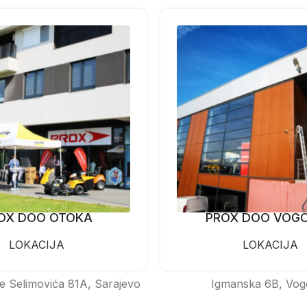
OX DOO OTOKA
PROX DOO VOG
LOKACIJA
LOKACIJA
e Selimovića 81A, Sarajevo
Igmanska 6B, Vog