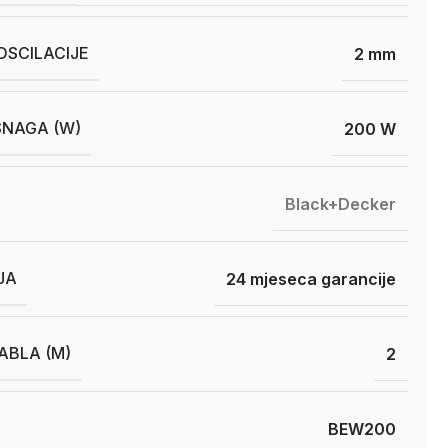
OSCILACIJE
2 mm
SNAGA (W)
200 W
Black+Decker
JA
24 mjeseca garancije
ABLA (M)
2
BEW200