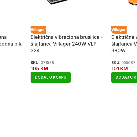
ona
Električna vibraciona brusilica –
Električna 
ubodna pila
šlajfarica Villager 240W VLP
šlajfarica 
324
380W
SKU:
071538
SKU:
055687
105
KM
101
KM
DODAJ U KORPU
DODAJ U 