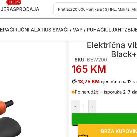
DO -80%
IJE
RASPRODAJA
EPAČI
RUČNI ALATI
USISIVAČI / VAP / PUHAČI
ULJA
HTZ
BIJ
 vibracione brusilice - šlajfarice
/
Električna vibraciona brusilica 
Električna vi
Black
SKU:
BEW200
165
KM
💳
13,75 KM
mjesečno na 12 ra
Po narudžbi - isporuka
2-7 d
-
+
BRZA KUPOVI