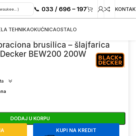
📞
033 / 696 – 197
KONTAK
ELA TEHNIKA
OKUĆNICA
OSTALO
– šlajfarica Black+Decker BEW200 200W
braciona brusilica – šlajfarica
+Decker BEW200 200W
ta
ana
DODAJ U KORPU
NA
KUPI NA KREDIT