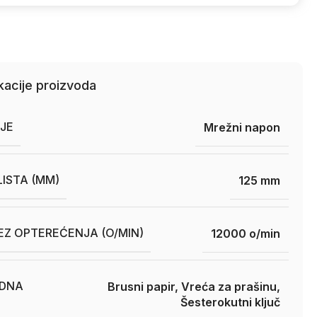
kacije proizvoda
JE
Mrežni napon
LISTA (MM)
125 mm
EZ OPTEREĆENJA (O/MIN)
12000 o/min
DNA
Brusni papir, Vreća za prašinu,
Šesterokutni ključ