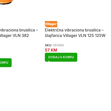
vibraciona brusilica –
Električna vibraciona brusilica –
Villager VLN 382
šlajfarica Villager VLN 125 125W
SKU:
051060
57
KM
DODAJ U KORPU
KORPU