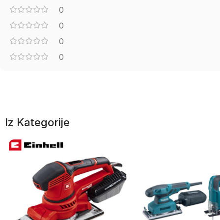
0
0
0
0
Iz Kategorije