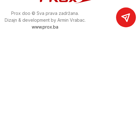
Prox doo © Sva prava zadržana.
Dizajn & development by Armin Vrabac.
www.prox.ba
Pratite nas na društvenim mrežama
proxdoo
Najveća trgovina mašina i alata u
Bosni i Hercegovini.
Tri prodajne lokacije alata i mašina u Sarajevu.
Više od 800 kategorija alata i mašina u kojima ćete pronaći
sve sortirano i raspoređeno, sa preko 22 000 artikala u
ponudi. Zastupamo i nudimo više od 230 brendova !