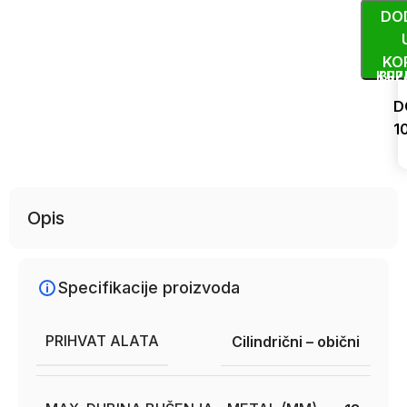
DO
KO
KUP
BRZ
D
1
Uporedi
Opis
Specifikacije proizvoda
PRIHVAT ALATA
Cilindrični – obični