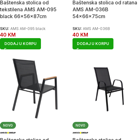
Baštenska stolica od
Baštenska stolica od ratana
tekstilena AMS AM-095
AMS AM-036B
black 66x56x87cm
54x66x75cm
SKU:
AMS AM-095 black
SKU:
AMS AM-036B
40
KM
40
KM
DODAJ U KORPU
DODAJ U KORPU
NOVO
NOVO
Baštenska stolica od
Baštenska stolica od