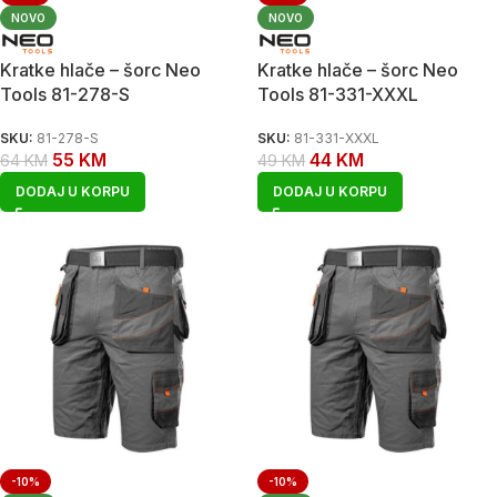
NOVO
NOVO
Kratke hlače – šorc Neo
Kratke hlače – šorc Neo
Tools 81-278-S
Tools 81-331-XXXL
SKU:
81-278-S
SKU:
81-331-XXXL
55
KM
44
KM
64
KM
49
KM
DODAJ U KORPU
DODAJ U KORPU
-10%
-10%