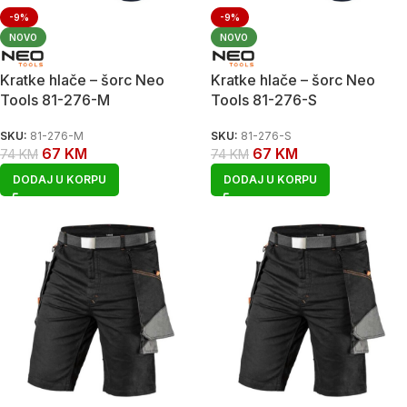
-9%
-9%
NOVO
NOVO
Kratke hlače – šorc Neo
Kratke hlače – šorc Neo
Tools 81-276-M
Tools 81-276-S
SKU:
81-276-M
SKU:
81-276-S
67
KM
67
KM
74
KM
74
KM
DODAJ U KORPU
DODAJ U KORPU