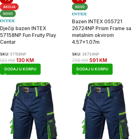
-7%
-17%
AKCIJA
NOVO
NOVO
Bazen INTEX 055721
Dječiji bazen INTEX
26724NP Prism Frame sa
57158NP Fun Fruity Play
metalnim okvirom
Centar
4.57×1.07m
SKU:
57158NP
SKU:
26724NP
130
KM
591
KM
140
KM
708
KM
DODAJ U KORPU
DODAJ U KORPU