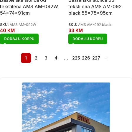
tekstilena AMS AM-092W
tekstilena AMS AM-092
54x74x91cm
black 55x75x95cm
SKU:
AMS AM-092W
SKU:
AMS AM-092 black
40
KM
33
KM
DODAJ U KORPU
DODAJ U KORPU
1
2
3
4
…
225
226
227
→