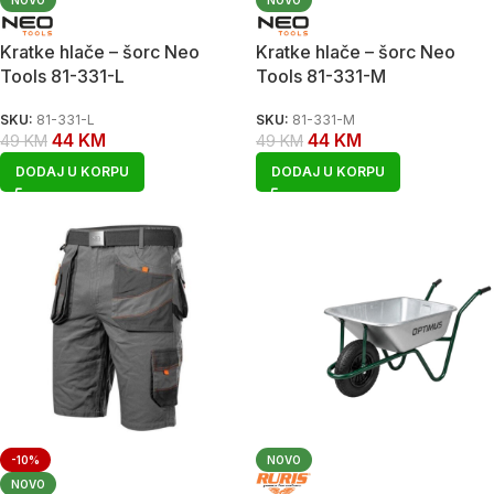
Kratke hlače – šorc Neo
Kratke hlače – šorc Neo
Tools 81-331-L
Tools 81-331-M
SKU:
81-331-L
SKU:
81-331-M
44
KM
44
KM
49
KM
49
KM
DODAJ U KORPU
DODAJ U KORPU
-10%
NOVO
NOVO