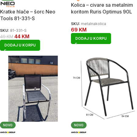
Kolica – civare sa metalnim
Kratke hlače – šorc Neo
koritom Ruris Optimus 90L
Tools 81-331-S
SKU:
metalnakolica
69
KM
SKU:
81-331-S
44
KM
49
KM
DODAJ U KORPU
DODAJ U KORPU
NOVO
NOVO