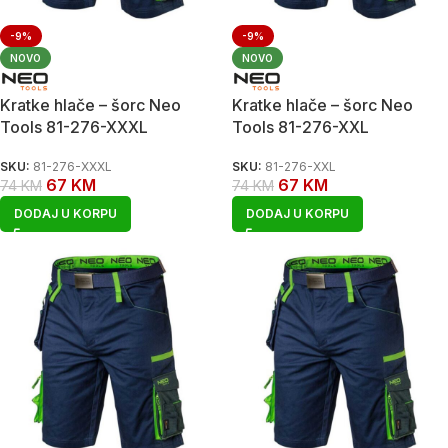
-9%
-9%
NOVO
NOVO
Kratke hlače – šorc Neo
Kratke hlače – šorc Neo
Tools 81-276-XXXL
Tools 81-276-XXL
SKU:
81-276-XXXL
SKU:
81-276-XXL
67
KM
67
KM
74
KM
74
KM
DODAJ U KORPU
DODAJ U KORPU