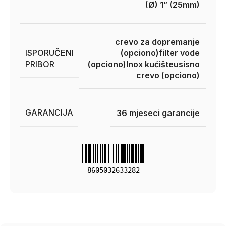
(Ø) 1” (25mm)
crevo za dopremanje
ISPORUČENI
(opciono)
filter vode
PRIBOR
(opciono)
Inox kućište
usisno
crevo (opciono)
GARANCIJA
36 mjeseci garancije
8605032633282