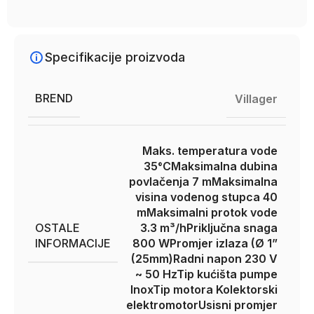
Specifikacije proizvoda
BREND
Villager
Maks. temperatura vode
35°C
Maksimalna dubina
povlačenja 7 m
Maksimalna
visina vodenog stupca 40
m
Maksimalni protok vode
OSTALE
3.3 m³/h
Priključna snaga
INFORMACIJE
800 W
Promjer izlaza (Ø 1”
(25mm)
Radni napon 230 V
~ 50 Hz
Tip kućišta pumpe
Inox
Tip motora Kolektorski
elektromotor
Usisni promjer