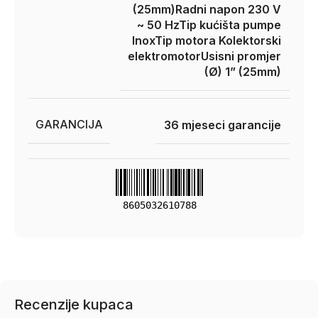
(25mm)
Radni napon 230 V
~ 50 Hz
Tip kućišta pumpe
Inox
Tip motora Kolektorski
elektromotor
Usisni promjer
(Ø) 1” (25mm)
GARANCIJA
36 mjeseci garancije
8605032610788
Recenzije kupaca