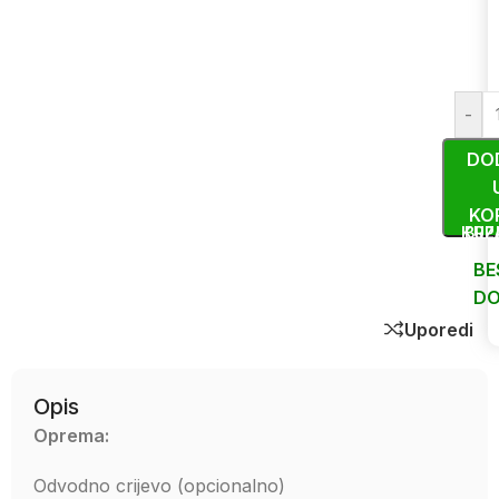
-
DO
KO
KUP
BRZ
BE
DO
Uporedi
Opis
Oprema:
Odvodno crijevo (opcionalno)