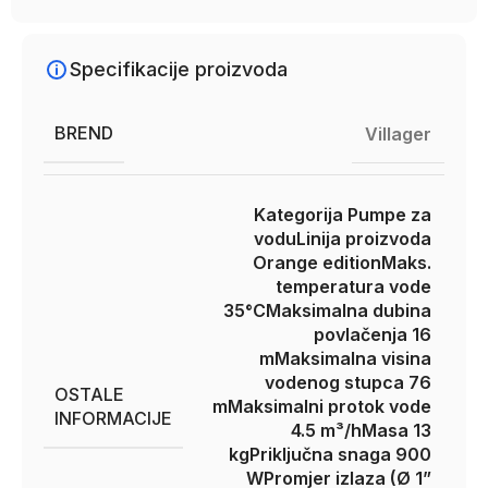
Specifikacije proizvoda
BREND
Villager
Kategorija Pumpe za
vodu
Linija proizvoda
Orange edition
Maks.
temperatura vode
35°C
Maksimalna dubina
povlačenja 16
m
Maksimalna visina
vodenog stupca 76
OSTALE
m
Maksimalni protok vode
INFORMACIJE
4.5 m³/h
Masa 13
kg
Priključna snaga 900
W
Promjer izlaza (Ø 1”