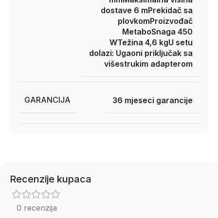
dostave 6 m
Prekidač sa
plovkom
Proizvođač
Metabo
Snaga 450
W
Težina 4,6 kg
U setu
dolazi: Ugaoni priključak sa
višestrukim adapterom
GARANCIJA
36 mjeseci garancije
Recenzije kupaca
0 recenzija