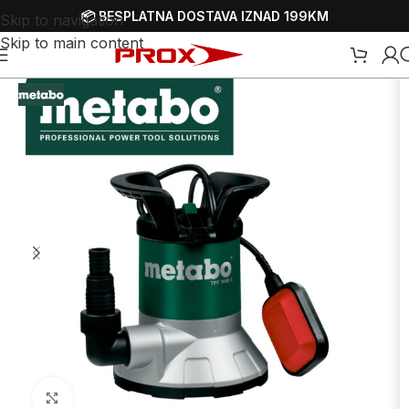
📦 BESPLATNA DOSTAVA IZNAD 199KM
Skip to navigation
Skip to main content
 za vodu
/
Električne pumpe za vodu
/
Električne pumpe za čistu vodu
Uvećaj sliku