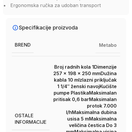
Ergonomska ručka za udoban transport
Specifikacije proizvoda
BREND
Metabo
Broj radnih kola 1
Dimenzije
257 x 198 x 250 mm
Dužina
kabla 10 m
Izlazni priključak
1 1/4″ ženski navoj
Kućište
pumpe Plastika
Maksimalan
pritisak 0,6 bar
Maksimalan
protok 7.000
l/h
Maksimalna dubina
OSTALE
usisa 5 m
Maksimalna
INFORMACIJE
veličina čestica Do 3
mm
Maksimalna visina