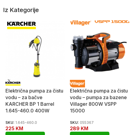
Iz Kategorije
Električna pumpa za čistu
Električna pumpa za čistu
vodu – za bačve
vodu – pumpa za bazene
KARCHER BP 1 Barrel
Villager 800W VSPP
1.645-460.0 400W
15000
SKU:
1.645-460.0
SKU:
055367
225
KM
289
KM