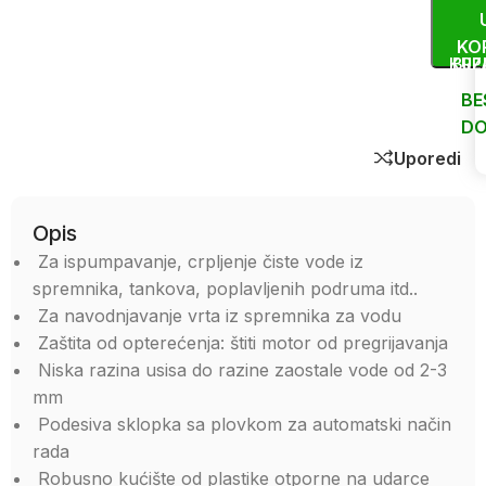
KO
KUP
BRZ
BE
DO
Uporedi
Opis
Za ispumpavanje, crpljenje čiste vode iz
spremnika, tankova, poplavljenih podruma itd..
Za navodnjavanje vrta iz spremnika za vodu
Zaštita od opterećenja: štiti motor od pregrijavanja
Niska razina usisa do razine zaostale vode od 2-3
mm
Podesiva sklopka sa plovkom za automatski način
rada
Robusno kućište od plastike otporne na udarce