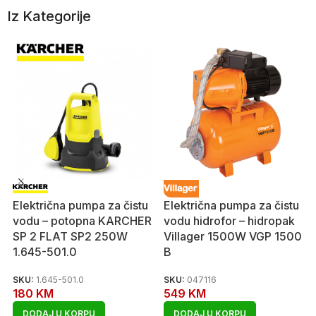
Iz Kategorije
Električna pumpa za čistu
Električna pumpa za čistu
vodu – potopna KARCHER
vodu hidrofor – hidropak
SP 2 FLAT SP2 250W
Villager 1500W VGP 1500
1.645-501.0
B
SKU:
1.645-501.0
SKU:
047116
180
KM
549
KM
DODAJ U KORPU
DODAJ U KORPU