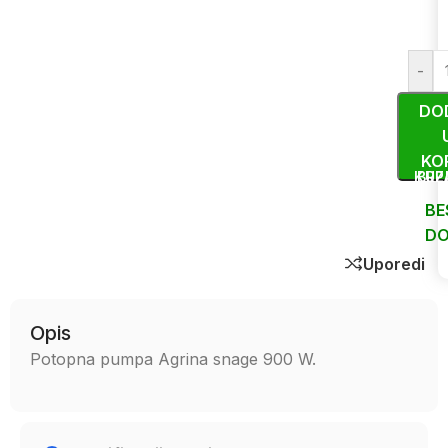
-
DO
KO
KUP
BRZ
BE
DO
Uporedi
Opis
Potopna pumpa Agrina snage 900 W.