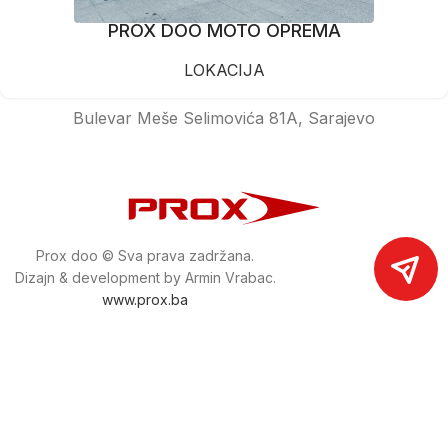
PROX DOO MOTO OPREMA
LOKACIJA
Bulevar Meše Selimovića 81A, Sarajevo
Prox doo © Sva prava zadržana.
Dizajn & development by Armin Vrabac.
www.prox.ba
Pratite nas na društvenim mrežama
proxdoo