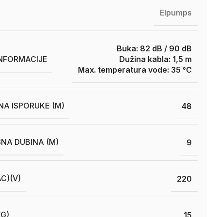
Elpumps
Buka: 82 dB / 90 dB
INFORMACIJE
Dužina kabla: 1,5 m
Max. temperatura vode: 35 °C
INA ISPORUKE (M)
48
SNA DUBINA (M)
9
C)(V)
220
KG)
15