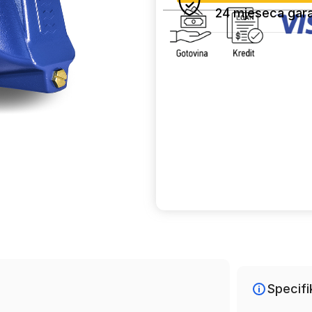
24 mjeseca gara
Uporedi
Specifi