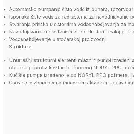
Automatsko pumpanje čiste vode iz bunara, rezervoara
Isporuka čiste vode za rad sistema za navodnjavanje p
Stvaranje pritiska u sistemima vodosnabdijevanja za ma
Navodnjavanje u plastenicima, hortikulturi i maloj poljo
Vodosnabdijevanje u stočarskoj proizvodnji
Struktura:
Unutrašnji strukturni elementi mlaznih pumpi izrađeni s
otpornog i protiv kavitacije otpornog NORYL PPO polim
Kućište pumpe izrađeno je od NORYL PPO polimera, liv
Osovina je zapečaćena modernim aksijalnim zaptivače