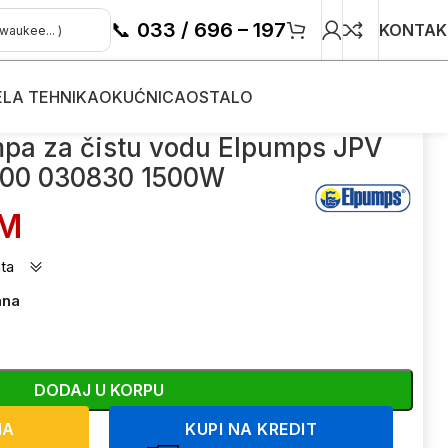
📞
033 / 696 – 197
KONTAK
ELA TEHNIKA
OKUĆNICA
OSTALO
 vodu Elpumps JPV 1500 030830 1500W
mpa za čistu vodu Elpumps JPV
500 030830 1500W
M
ta
ana
DODAJ U KORPU
NA
KUPI NA KREDIT