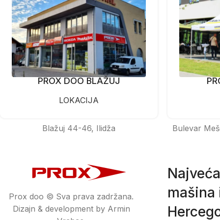
PROX DOO BLAŽUJ
PR
LOKACIJA
Blažuj 44-46, Ilidža
Bulevar Meš
Najveća
mašina i
Prox doo © Sva prava zadržana.
Hercego
Dizajn & development by Armin