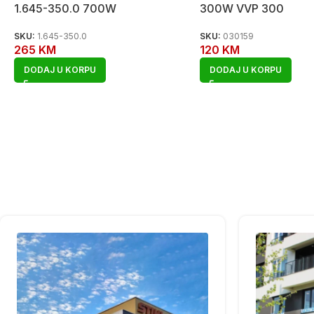
1.645-350.0 700W
300W VVP 300
SKU:
1.645-350.0
SKU:
030159
265
KM
120
KM
DODAJ U KORPU
DODAJ U KORPU