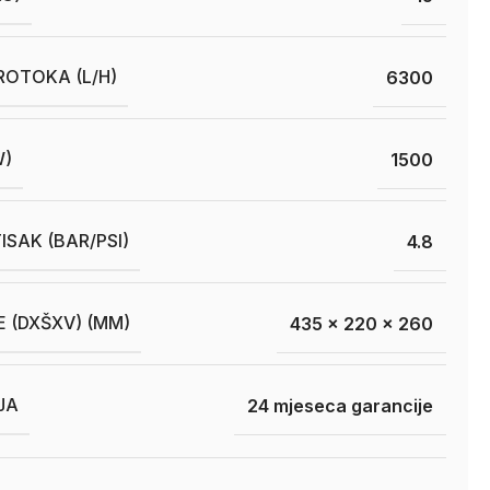
ROTOKA (L/H)
6300
W)
1500
ISAK (BAR/PSI)
4.8
E (DXŠXV) (MM)
435 x 220 x 260
JA
24 mjeseca garancije