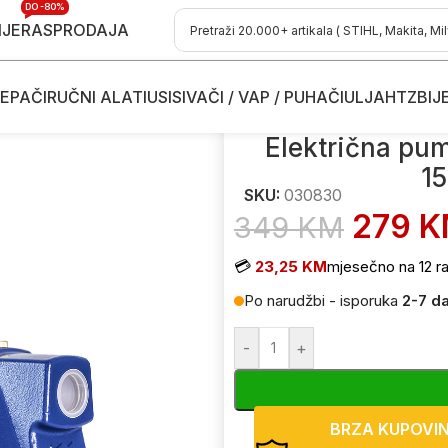
DO -80%
IJE
RASPRODAJA
EPAČI
RUČNI ALATI
USISIVAČI / VAP / PUHAČI
ULJA
HTZ
BIJ
 vodu
/
Električne pumpe za čistu vodu
/
Električna pumpa za čistu
Električna pu
1
SKU:
030830
279
K
349
KM
💳
23,25 KM
mjesečno na 12 ra
Po narudžbi - isporuka
2-7 d
-
+
BRZA KUPOVI