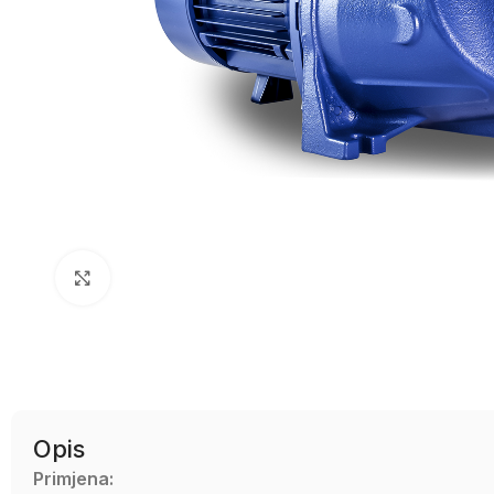
Uvećaj sliku
Opis
Primjena: