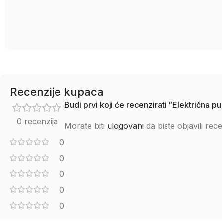
Recenzije kupaca
Budi prvi koji će recenzirati “Električ
0 recenzija
Morate biti
ulogovani
da biste objavili rece
0
0
0
0
0