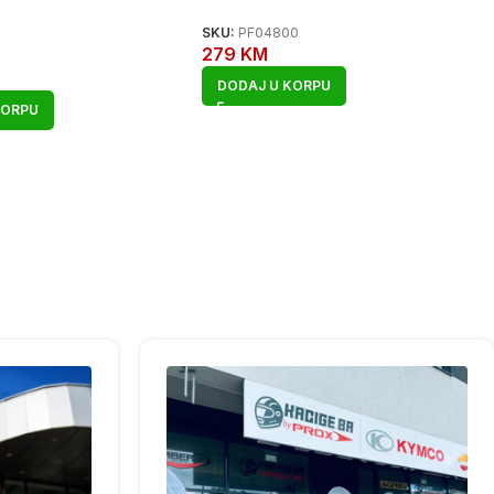
SKU:
PF04800
279
KM
DODAJ U KORPU
KORPU