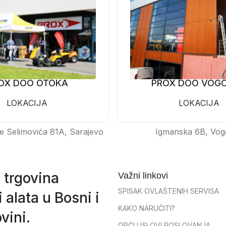
OX DOO OTOKA
PROX DOO VOG
LOKACIJA
LOKACIJA
e Selimovića 81A, Sarajevo
Igmanska 6B, Vog
 trgovina
Važni linkovi
SPISAK OVLAŠTENIH SERVISA
 alata u Bosni i
KAKO NARUČITI?
vini.
OPĆI USLOVI POSLOVANJA