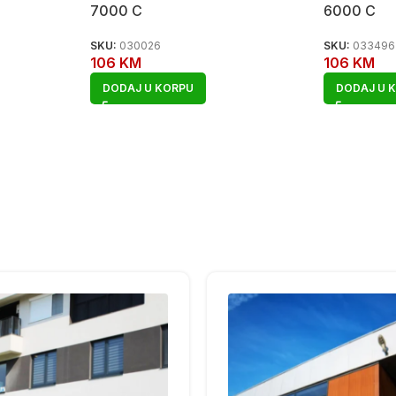
7000 C
6000 C
SKU:
030026
SKU:
033496
106
KM
106
KM
DODAJ U KORPU
DODAJ U 