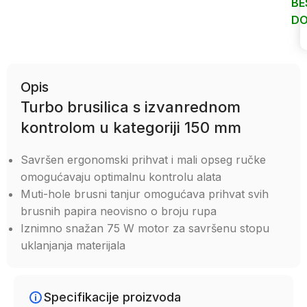
BE
DO
Uporedi
Opis
Turbo brusilica s izvanrednom
kontrolom u kategoriji 150 mm
Savršen ergonomski prihvat i mali opseg ručke
omogućavaju optimalnu kontrolu alata
Muti-hole brusni tanjur omogućava prihvat svih
brusnih papira neovisno o broju rupa
Iznimno snažan 75 W motor za savršenu stopu
uklanjanja materijala
Specifikacije proizvoda