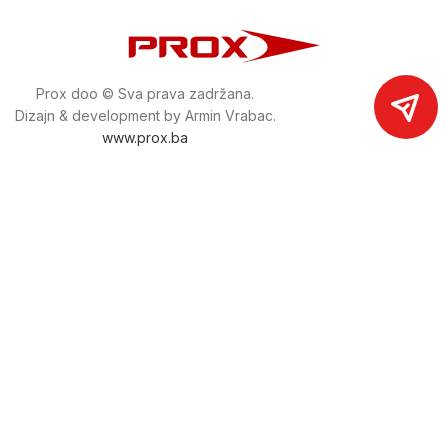
Prox doo © Sva prava zadržana.
Dizajn & development by Armin Vrabac.
www.prox.ba
Pratite nas na društvenim mrežama
proxdoo
Najveća trgovina mašina i alata u
Bosni i Hercegovini.
Tri prodajne lokacije alata i mašina u Sarajevu.
Više od 800 kategorija alata i mašina u kojima ćete pronaći