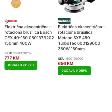
Električna ekscentrična –
Električna ekscentrična –
rotaciona brusilica Bosch
rotaciona brusilica
GEX 40-150 060137B202
Metabo SXE 450
150mm 400W
TurboTec 600129000
350W 150mm
SKU:
060137B202
777
KM
SKU:
600129000
656
KM
DODAJ U KORPU
DODAJ U KORPU