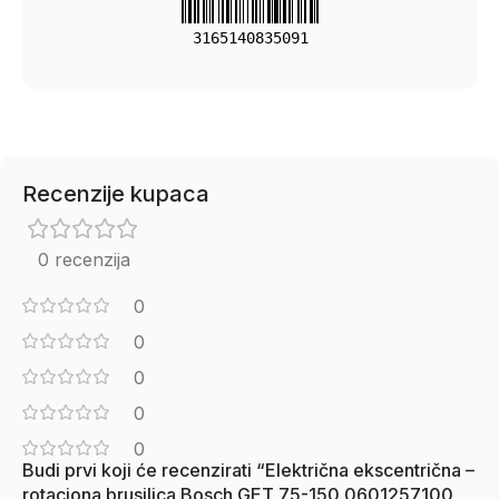
3165140835091
Recenzije kupaca
0 recenzija
0
0
0
0
0
Budi prvi koji će recenzirati “Električna ekscentrična –
rotaciona brusilica Bosch GET 75-150 0601257100