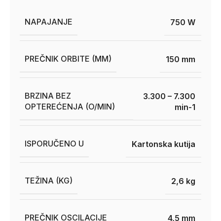
NAPAJANJE
750 W
PREČNIK ORBITE (MM)
150 mm
BRZINA BEZ
3.300 – 7.300
OPTEREĆENJA (O/MIN)
min-1
ISPORUČENO U
Kartonska kutija
TEŽINA (KG)
2,6 kg
PREČNIK OSCILACIJE
4,5 mm