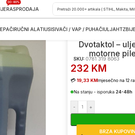
DO -80%
IJE
RASPRODAJA
EPAČI
RUČNI ALATI
USISIVAČI / VAP / PUHAČI
ULJA
HTZ
BIJ
T i 4T motore
/
Dvotaktol – ulje za mješavinu za 2T motore za moto
Dvotaktol – ul
motorne pile
SKU:
0781 319 8063
232
KM
💳
19,33 KM
mjesečno na 12 ra
Na stanju - isporuka
24-48h
-
+
BRZA KUPOVI