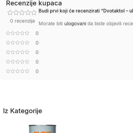
Recenzije kupaca
Budi prvi koji će recenzirati “Dvotaktol –
0 recenzija
Morate biti
ulogovani
da biste objavili rece
0
0
0
0
0
Iz Kategorije