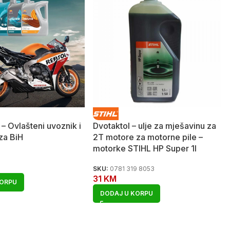
 – Ovlašteni uvoznik i
Dvotaktol – ulje za mješavinu za
 za BiH
2T motore za motorne pile –
motorke STIHL HP Super 1l
SKU:
0781 319 8053
31
KM
KORPU
DODAJ U KORPU