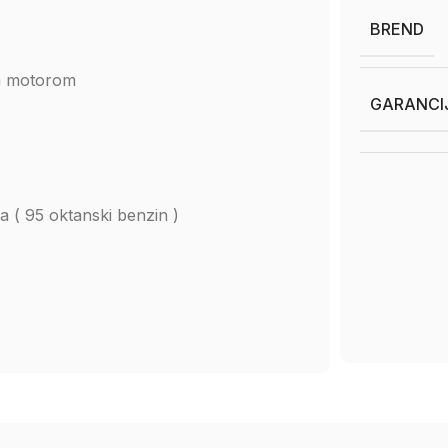
BREND
im motorom
GARANCI
na ( 95 oktanski benzin )