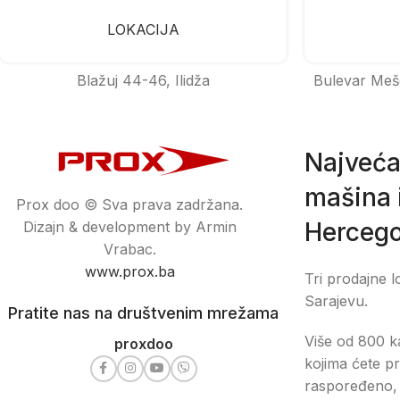
LOKACIJA
Blažuj 44-46, Ilidža
Bulevar Meš
Najveća
mašina i
Prox doo © Sva prava zadržana.
Hercego
Dizajn & development by Armin
Vrabac.
www.prox.ba
Tri prodajne l
Sarajevu.
Pratite nas na društvenim mrežama
Više od 800 ka
proxdoo
kojima ćete pr
raspoređeno, 