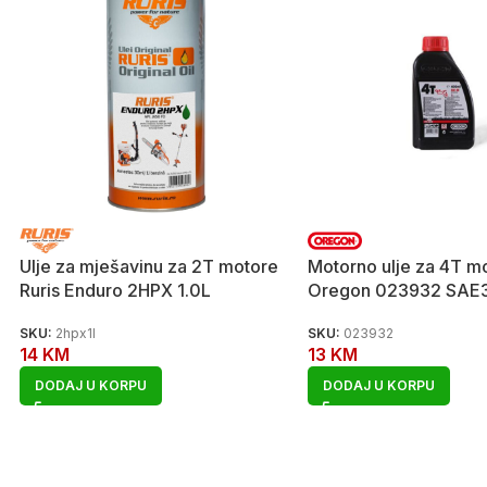
Ulje za mješavinu za 2T motore
Motorno ulje za 4T m
Ruris Enduro 2HPX 1.0L
Oregon 023932 SAE
SKU:
2hpx1l
SKU:
023932
14
KM
13
KM
DODAJ U KORPU
DODAJ U KORPU