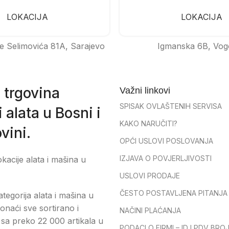
LOKACIJA
LOKACIJA
e Selimovića 81A, Sarajevo
Igmanska 6B, Vog
 trgovina
Važni linkovi
SPISAK OVLAŠTENIH SERVISA
 alata u Bosni i
KAKO NARUČITI?
vini.
OPĆI USLOVI POSLOVANJA
IZJAVA O POVJERLJIVOSTI
okacije alata i mašina u
USLOVI PRODAJE
ČESTO POSTAVLJENA PITANJA
tegorija alata i mašina u
onaći sve sortirano i
NAČINI PLAĆANJA
sa preko 22 000 artikala u
PODACI O FIRMI – ID I PDV BRO