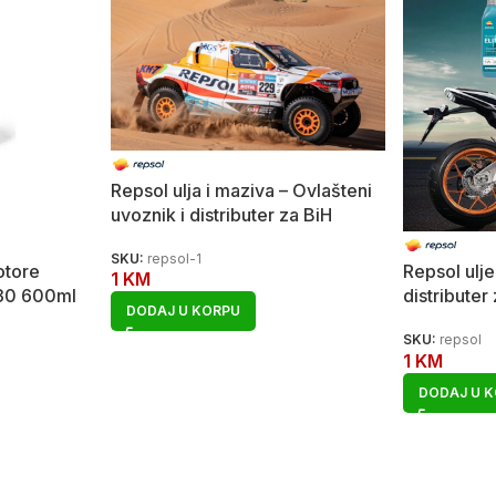
Repsol ulja i maziva – Ovlašteni
uvoznik i distributer za BiH
SKU:
repsol-1
otore
Repsol ulje
1
KM
30 600ml
distributer
DODAJ U KORPU
SKU:
repsol
1
KM
DODAJ U 