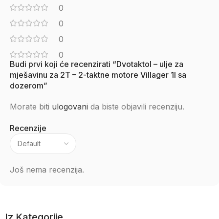
0
0
0
0
Budi prvi koji će recenzirati “Dvotaktol – ulje za
mješavinu za 2T – 2-taktne motore Villager 1l sa
dozerom”
Morate biti
ulogovani
da biste objavili recenziju.
Recenzije
Još nema recenzija.
Iz Kategorije