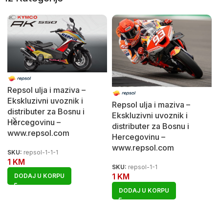
Repsol ulja i maziva –
Ekskluzivni uvoznik i
Repsol ulja i maziva –
distributer za Bosnu i
Ekskluzivni uvoznik i
Hercegovinu –
distributer za Bosnu i
www.repsol.com
Hercegovinu –
www.repsol.com
SKU:
repsol-1-1-1
1
KM
SKU:
repsol-1-1
1
KM
DODAJ U KORPU
DODAJ U KORPU