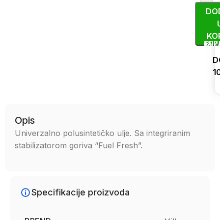
DO
KO
KUP
BRZ
D
1
Uporedi
Opis
Univerzalno polusintetičko ulje. Sa integriranim
stabilizatorom goriva “Fuel Fresh”.
Specifikacije proizvoda