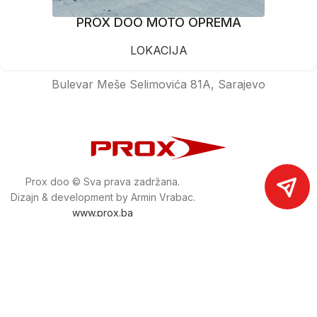
PROX DOO MOTO OPREMA
LOKACIJA
Bulevar Meše Selimovića 81A, Sarajevo
Prox doo © Sva prava zadržana.
Dizajn & development by Armin Vrabac.
www.prox.ba
Pratite nas na društvenim mrežama
proxdoo