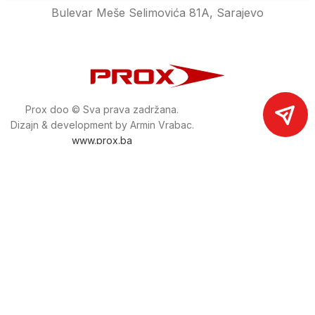
Bulevar Meše Selimovića 81A, Sarajevo
Prox doo © Sva prava zadržana.
Dizajn & development by Armin Vrabac.
www.prox.ba
Pratite nas na društvenim mrežama
proxdoo
Najveća trgovina mašina i alata u
Bosni i Hercegovini.