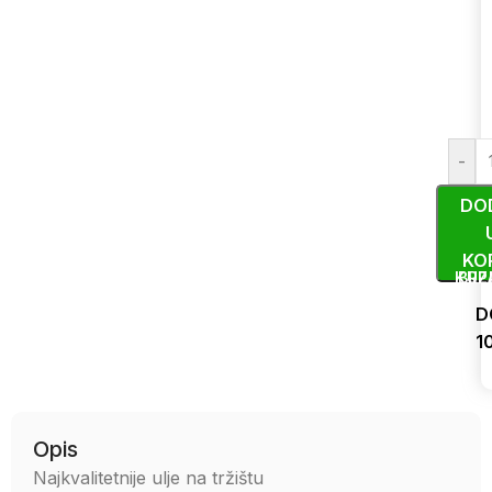
-
DO
KO
KUP
BRZ
D
1
Uporedi
Opis
Najkvalitetnije ulje na tržištu