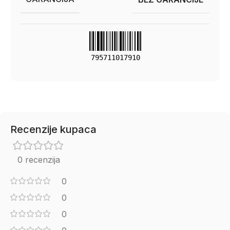
795711017910
Recenzije kupaca
0 recenzija
0
0
0