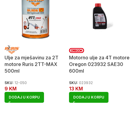
Ulje za mješavinu za 2T
Motorno ulje za 4T motore
motore Ruris 2TT-MAX
Oregon 023932 SAE30
500ml
600ml
SKU:
12-050
SKU:
023932
9
KM
13
KM
DODAJ U KORPU
DODAJ U KORPU