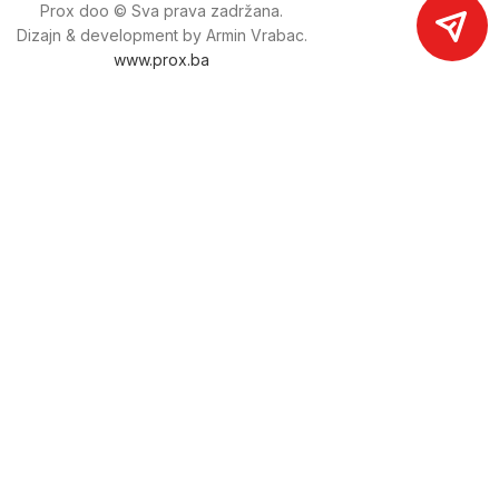
Prox doo © Sva prava zadržana.
Dizajn & development by Armin Vrabac.
www.prox.ba
Pratite nas na društvenim mrežama
proxdoo
Najveća trgovina mašina i alata u
Bosni i Hercegovini.
Tri prodajne lokacije alata i mašina u Sarajevu.
Više od 800 kategorija alata i mašina u kojima ćete pronaći
sve sortirano i raspoređeno, sa preko 22 000 artikala u
ponudi. Zastupamo i nudimo više od 230 brendova !