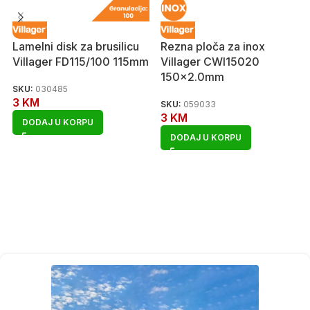
Lamelni disk za brusilicu
Rezna ploča za inox
Villager FD115/100 115mm
Villager CWI15020
150×2.0mm
SKU:
030485
3
KM
SKU:
059033
3
KM
DODAJ U KORPU
DODAJ U KORPU