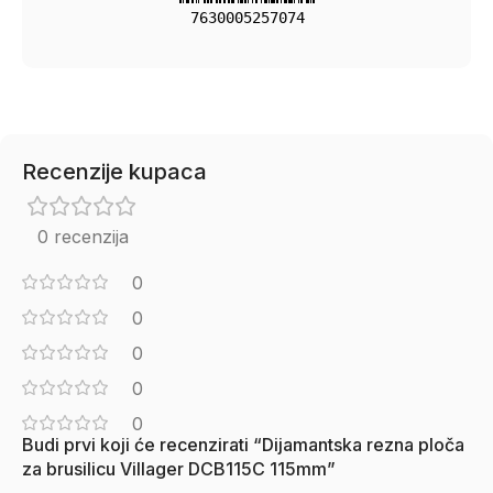
7630005257074
Recenzije kupaca
0 recenzija
0
0
0
0
0
Budi prvi koji će recenzirati “Dijamantska rezna ploča
za brusilicu Villager DCB115C 115mm”