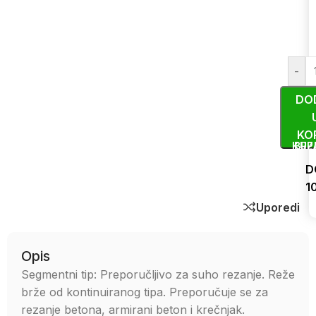
-
DO
KO
KUP
BRZ
D
1
Uporedi
Opis
Segmentni tip: Preporučljivo za suho rezanje. Reže
brže od kontinuiranog tipa. Preporučuje se za
rezanje betona, armirani beton i krečnjak.