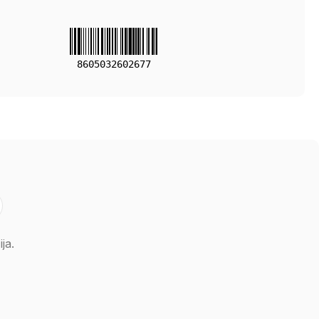
8605032602677
ja.