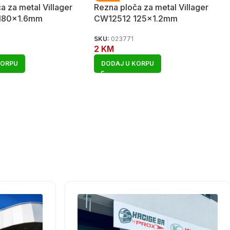
a za metal Villager
Rezna ploča za metal Villager
180×1.6mm
CW12512 125×1.2mm
SKU:
023771
2
KM
KORPU
DODAJ U KORPU