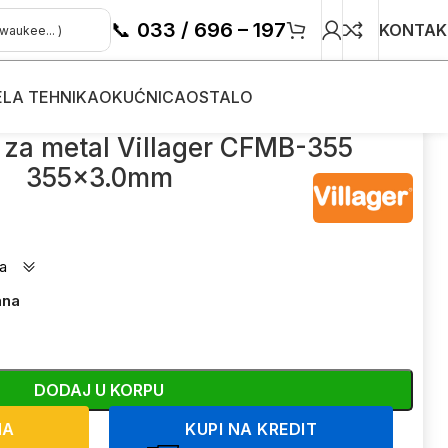
📞
033 / 696 – 197
KONTAK
ELA TEHNIKA
OKUĆNICA
OSTALO
MB-355 355×3.0mm
 za metal Villager CFMB-355
355×3.0mm
a
ana
DODAJ U KORPU
NA
KUPI NA KREDIT