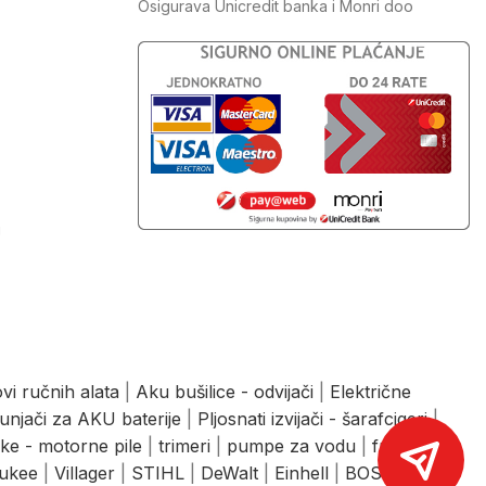
Osigurava Unicredit banka i Monri doo
J
vi ručnih alata
|
Aku bušilice - odvijači
|
Električne
unjači za AKU baterije
|
Pljosnati izvijači - šarafcigeri
|
ke - motorne pile
|
trimeri
|
pumpe za vodu
|
freze
|
ukee
|
Villager
|
STIHL
|
DeWalt
|
Einhell
|
BOSCH
|