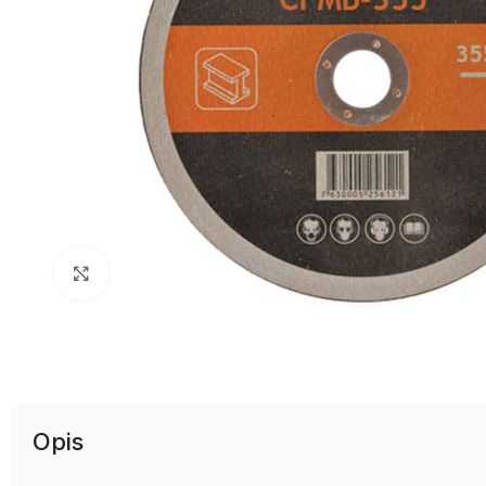
Uvećaj sliku
Opis