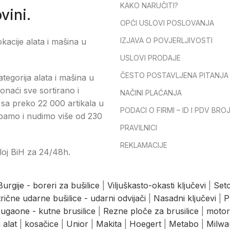
KAKO NARUČITI?
vini.
OPĆI USLOVI POSLOVANJA
IZJAVA O POVJERLJIVOSTI
okacije alata i mašina u
USLOVI PRODAJE
ČESTO POSTAVLJENA PITANJA
tegorija alata i mašina u
onaći sve sortirano i
NAČINI PLAĆANJA
sa preko 22 000 artikala u
PODACI O FIRMI – ID I PDV BRO
pamo i nudimo više od 230
PRAVILNICI
REKLAMACIJE
loj BiH za 24/48h.
Burgije - boreri za bušilice
|
Viljuškasto-okasti ključevi
|
Seto
trične udarne bušilice - udarni odvijači
|
Nasadni ključevi
|
P
ugaone - kutne brusilice
|
Rezne ploče za brusilice
|
motor
 alat
|
kosačice
|
Unior
|
Makita
|
Hoegert
|
Metabo
|
Milwa