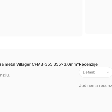
ča za metal Villager CFMB-355 355×3.0mm”
Recenzije
nziju.
Još nema recenzi