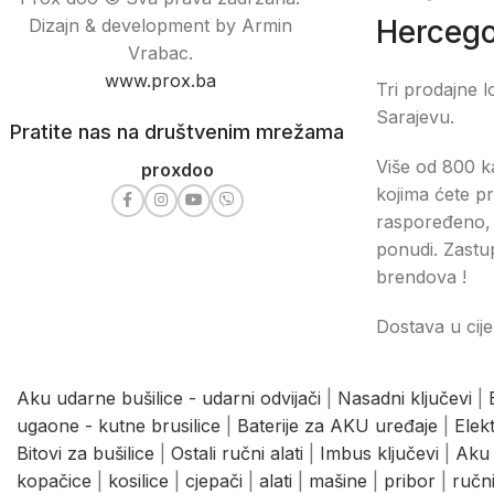
Hercego
Dizajn & development by Armin
Vrabac.
www.prox.ba
Tri prodajne l
Sarajevu.
Pratite nas na društvenim mrežama
Više od 800 ka
proxdoo
kojima ćete pr
raspoređeno, 
ponudi. Zastu
brendova !
Dostava u cije
Aku udarne bušilice - udarni odvijači
|
Nasadni ključevi
|
ugaone - kutne brusilice
|
Baterije za AKU uređaje
|
Elek
Bitovi za bušilice
|
Ostali ručni alati
|
Imbus ključevi
|
Aku 
kopačice
|
kosilice
|
cjepači
|
alati
|
mašine
|
pribor
|
ručni