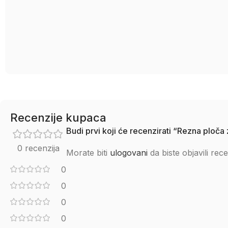
Recenzije kupaca
Budi prvi koji će recenzirati “Rezna plo
0 recenzija
Morate biti
ulogovani
da biste objavili rece
0
0
0
0