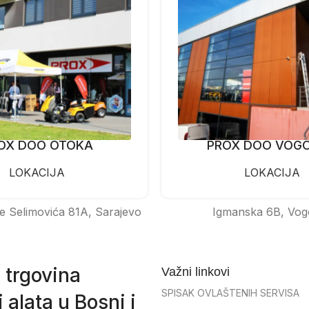
OX DOO OTOKA
PROX DOO VOG
LOKACIJA
LOKACIJA
e Selimovića 81A, Sarajevo
Igmanska 6B, Vog
 trgovina
Važni linkovi
SPISAK OVLAŠTENIH SERVISA
 alata u Bosni i