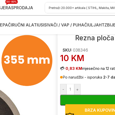
DO -80%
IJE
RASPRODAJA
EPAČI
RUČNI ALATI
USISIVAČI / VAP / PUHAČI
ULJA
HTZ
BIJ
lice
/
Rezne ploče za brusilice
/
Rezna ploča za metal Villager CF
Rezna ploča
SKU:
038346
10
KM
💳
0,83 KM
mjesečno na 12 rat
Po narudžbi - isporuka
2-7 d
-
+
BRZA KUPOVI