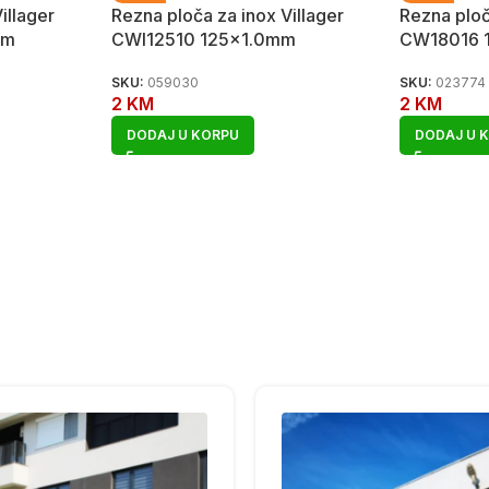
illager
Rezna ploča za inox Villager
Rezna ploč
mm
CWI12510 125×1.0mm
CW18016 
SKU:
059030
SKU:
023774
2
KM
2
KM
DODAJ U KORPU
DODAJ U 