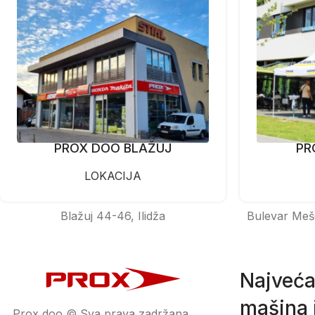
PROX DOO BLAŽUJ
PR
LOKACIJA
Blažuj 44-46, Ilidža
Bulevar Meš
Najveća
mašina i
Prox doo © Sva prava zadržana.