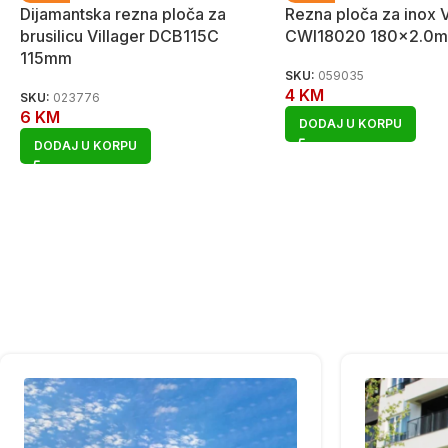
Dijamantska rezna ploča za
Rezna ploča za inox V
brusilicu Villager DCB115C
CWI18020 180×2.0
115mm
SKU:
059035
4
KM
SKU:
023776
6
KM
DODAJ U KORPU
DODAJ U KORPU