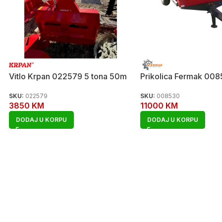
Vitlo Krpan 022579 5 tona 50m
Prikolica Fermak 008
SKU:
022579
SKU:
008530
3850
KM
11000
KM
DODAJ U KORPU
DODAJ U KORPU