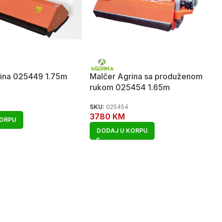
rina 025449 1.75m
Malčer Agrina sa produženom
rukom 025454 1.65m
SKU:
025454
3780
KM
KORPU
DODAJ U KORPU