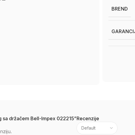
BREND
GARANCI
plug sa držačem Bell-Impex 022215”
Recenzije
nziju.