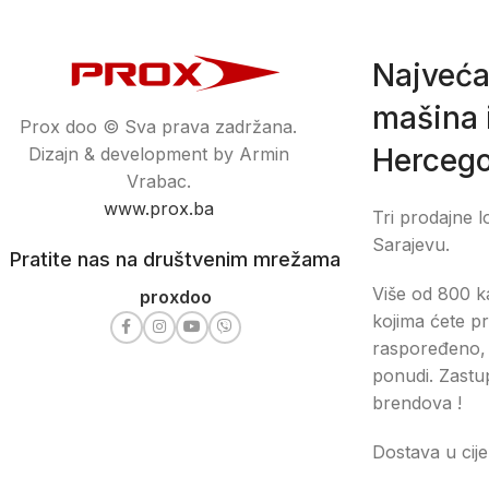
Najveća
mašina i
Prox doo © Sva prava zadržana.
Hercego
Dizajn & development by Armin
Vrabac.
www.prox.ba
Tri prodajne l
Sarajevu.
Pratite nas na društvenim mrežama
Više od 800 ka
proxdoo
kojima ćete pr
raspoređeno, 
ponudi. Zastu
brendova !
Dostava u cije