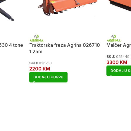
530 4 tone
Traktorska freza Agrina 026710
Malčer Ag
1.25m
SKU:
025449
3300
KM
SKU:
026710
2200
KM
DODAJ U 
DODAJ U KORPU