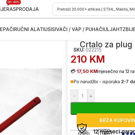
DO -80%
IJE
RASPRODAJA
EPAČI
RUČNI ALATI
USISIVAČI / VAP / PUHAČI
ULJA
HTZ
BIJ
raktore
/
Crtalo za plug sa držačem Bell-Impex 022215
Crtalo za plu
SKU:
022215
210
KM
💳
17,50 KM
mjesečno na 12 ra
Po narudžbi - isporuka
2-7 d
-
+
BRZA KUPOVI
12 mjeseci garan