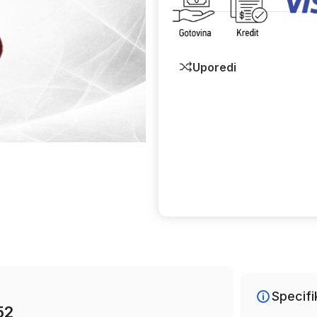
Uporedi
Specifi
52