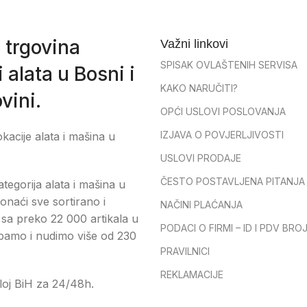
 trgovina
Važni linkovi
SPISAK OVLAŠTENIH SERVISA
 alata u Bosni i
KAKO NARUČITI?
vini.
OPĆI USLOVI POSLOVANJA
IZJAVA O POVJERLJIVOSTI
okacije alata i mašina u
USLOVI PRODAJE
ČESTO POSTAVLJENA PITANJA
tegorija alata i mašina u
onaći sve sortirano i
NAČINI PLAĆANJA
sa preko 22 000 artikala u
PODACI O FIRMI – ID I PDV BRO
pamo i nudimo više od 230
PRAVILNICI
REKLAMACIJE
loj BiH za 24/48h.