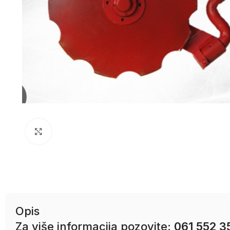
Uvećaj sliku
Opis
Za više informacija pozovite:
061 552 3