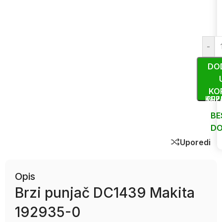
-
DO
KO
KUP
BRZ
BE
DO
Uporedi
Opis
Brzi punjač DC1439 Makita
192935-0