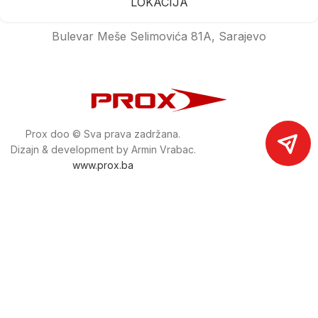
LOKACIJA
Bulevar Meše Selimovića 81A, Sarajevo
Prox doo © Sva prava zadržana.
Dizajn & development by Armin Vrabac.
www.prox.ba
Pratite nas na društvenim mrežama
proxdoo
Najveća trgovina mašina i alata u
Bosni i Hercegovini.