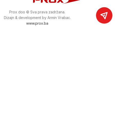
Prox doo © Sva prava zadržana.
Dizajn & development by Armin Vrabac.
www.prox.ba
Pratite nas na društvenim mrežama
proxdoo
Najveća trgovina mašina i alata u
Bosni i Hercegovini.
Tri prodajne lokacije alata i mašina u Sarajevu.
Više od 800 kategorija alata i mašina u kojima ćete pronaći
sve sortirano i raspoređeno, sa preko 22 000 artikala u