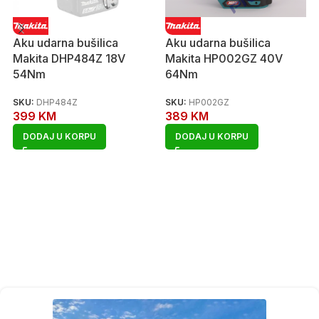
Aku udarna bušilica
Aku udarna bušilica
Makita DHP484Z 18V
Makita HP002GZ 40V
54Nm
64Nm
SKU:
DHP484Z
SKU:
HP002GZ
399
KM
389
KM
DODAJ U KORPU
DODAJ U KORPU