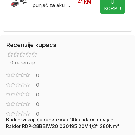
41
KM
U
punjač za aku ...
KORPU
Recenzije kupaca
0 recenzija
0
0
0
0
0
Budi prvi koji će recenzirati “Aku udarni odvijač
Raider RDP-28BBIW20 030195 20V 1/2″ 280Nm”