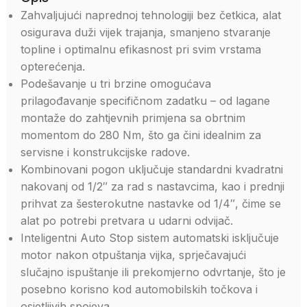
Zahvaljujući naprednoj tehnologiji bez četkica, alat
osigurava duži vijek trajanja, smanjeno stvaranje
topline i optimalnu efikasnost pri svim vrstama
opterećenja.
Podešavanje u tri brzine omogućava
prilagođavanje specifičnom zadatku – od lagane
montaže do zahtjevnih primjena sa obrtnim
momentom do 280 Nm, što ga čini idealnim za
servisne i konstrukcijske radove.
Kombinovani pogon uključuje standardni kvadratni
nakovanj od 1/2″ za rad s nastavcima, kao i prednji
prihvat za šesterokutne nastavke od 1/4″, čime se
alat po potrebi pretvara u udarni odvijač.
Inteligentni Auto Stop sistem automatski isključuje
motor nakon otpuštanja vijka, sprječavajući
slučajno ispuštanje ili prekomjerno odvrtanje, što je
posebno korisno kod automobilskih točkova i
osjetljivih spojeva.