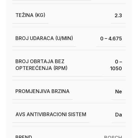
TEŽINA (KG)
2.3
BROJ UDARACA (U/MIN)
0 – 4.675
BROJ OBRTAJA BEZ
0 –
OPTEREĆENJA (RPM)
1050
PROMJENJIVA BRZINA
Ne
AVS ANTIVIBRACIONI SISTEM
Da
BREND
BOSCH