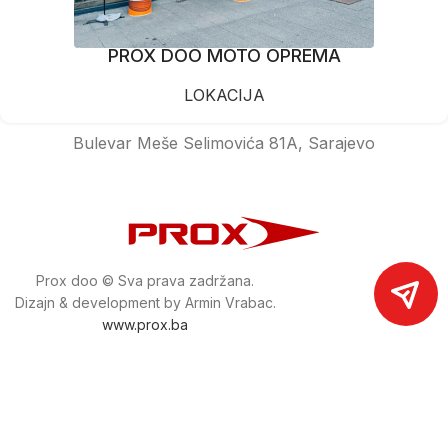
PROX DOO MOTO OPREMA
LOKACIJA
Bulevar Meše Selimovića 81A, Sarajevo
Prox doo © Sva prava zadržana.
Dizajn & development by Armin Vrabac.
www.prox.ba
Pratite nas na društvenim mrežama
proxdoo