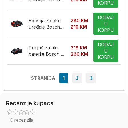
KORPU
DODAJ
Baterija za aku
280
KM
U
uređaje Bosch...
210
KM
KORPU
DODAJ
Punjač za aku
318
KM
U
baterije Bosch ...
260
KM
KORPU
STRANICA
1
2
3
Recenzije kupaca
0 recenzija