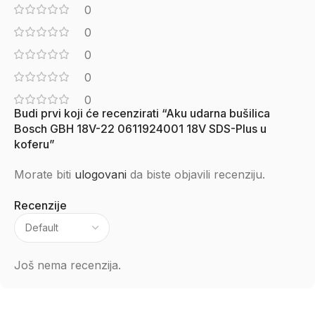
0
0
0
0
0
Budi prvi koji će recenzirati “Aku udarna bušilica
Bosch GBH 18V-22 0611924001 18V SDS-Plus u
koferu”
Morate biti
ulogovani
da biste objavili recenziju.
Recenzije
Još nema recenzija.