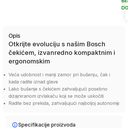
BE
DO
Uporedi
Opis
Otkrijte evoluciju s našim Bosch
čekićem, izvanredno kompaktnim i
ergonomskim
Veća udobnost i manji zamor pri bušenju, čak i
kada radite iznad glave
Lako bušenje s čekićem zahvaljujući posebno
dizajniranom izvlakaču koji se može uskočiti
Radite bez prekida, zahvaljujući najboljoj autonomiji
Specifikacije proizvoda