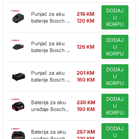
DODAJ
Punjač za aku
216
KM
U
baterije Bosch ...
120
KM
KORPU
DODAJ
Punjač za aku
126
KM
U
baterije Bosch ...
KORPU
DODAJ
Punjač za aku
201
KM
U
baterije Bosch ...
160
KM
KORPU
DODAJ
Baterija za aku
230
KM
U
uređaje Bosch...
190
KM
KORPU
DODAJ
Baterija za aku
257
KM
U
uređaje Bosch...
210
KM