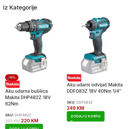
Iz Kategorije
-18%
Aku udarni odvijač Makita
Aku udarna bušilica
DDF083Z 18V 40Nm 1/4″
Makita DHP482Z 18V
SKU:
DDF083Z
62Nm
249
KM
SKU:
DHP482Z
DODAJ U KORPU
220
KM
269
KM
DODAJ U KORPU