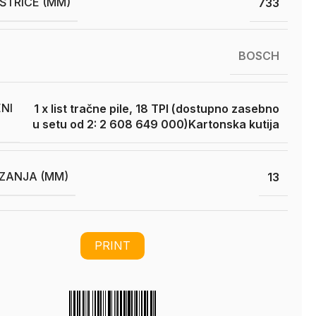
ŠTRICE (MM)
733
BOSCH
NI
1 x list tračne pile, 18 TPI (dostupno zasebno
u setu od 2: 2 608 649 000)
Kartonska kutija
EZANJA (MM)
13
PRINT