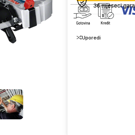
36 mjeseci gara
Uporedi