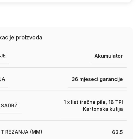
kacije proizvoda
JE
Akumulator
JA
36 mjeseci garancije
1 x list tračne pile, 18 TPI
 SADRŽI
Kartonska kutija
T REZANJA (MM)
63.5