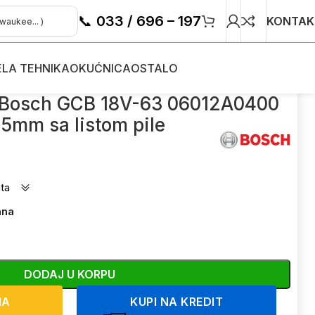
📞
033 / 696 – 197
KONTAK
ELA TEHNIKA
OKUĆNICA
OSTALO
63.5mm sa listom pile
a Bosch GCB 18V-63 06012A0400
.5mm sa listom pile
ta
ana
DODAJ U KORPU
NA
KUPI NA KREDIT