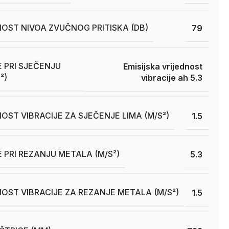
OST NIVOA ZVUČNOG PRITISKA (DB)
79
E PRI SJEČENJU
Emisijska vrijednost
²)
vibracije ah 5.3
OST VIBRACIJE ZA SJEČENJE LIMA (M/S²)
1.5
E PRI REZANJU METALA (M/S²)
5.3
OST VIBRACIJE ZA REZANJE METALA (M/S²)
1.5