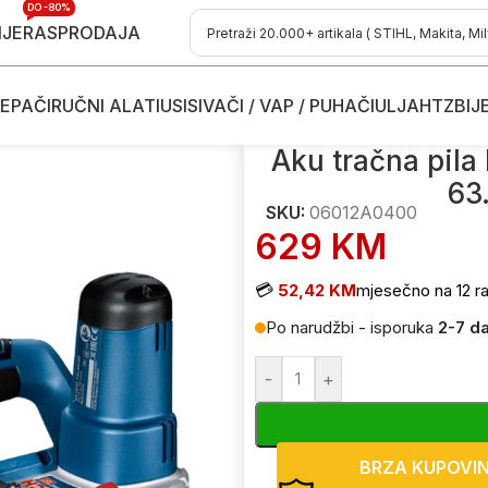
DO -80%
IJE
RASPRODAJA
EPAČI
RUČNI ALATI
USISIVAČI / VAP / PUHAČI
ULJA
HTZ
BIJ
/
Aku tračne pile
/
Aku tračna pila Bosch GCB 18V-63 06012A0400 
Aku tračna pil
63
SKU:
06012A0400
629
KM
💳
52,42 KM
mjesečno na 12 ra
Po narudžbi - isporuka
2-7 d
-
+
BRZA KUPOVI