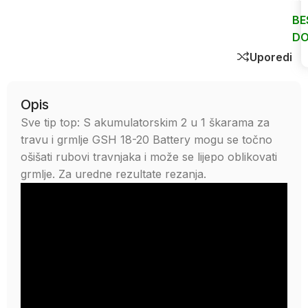
BE
DO
Uporedi
Opis
Sve tip top: S akumulatorskim 2 u 1 škarama za
travu i grmlje GSH 18-20 Battery mogu se točno
ošišati rubovi travnjaka i može se lijepo oblikovati
grmlje. Za uredne rezultate rezanja.