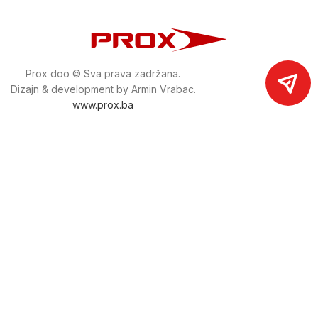
Prox doo © Sva prava zadržana.
Dizajn & development by Armin Vrabac.
www.prox.ba
Pratite nas na društvenim mrežama
proxdoo
Najveća trgovina mašina i alata u
Bosni i Hercegovini.
Tri prodajne lokacije alata i mašina u Sarajevu.