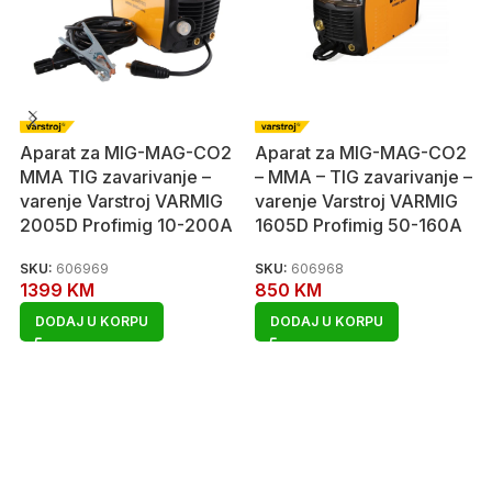
Aparat za MIG-MAG-CO2
Aparat za MIG-MAG-CO2
MMA TIG zavarivanje –
– MMA – TIG zavarivanje –
varenje Varstroj VARMIG
varenje Varstroj VARMIG
2005D Profimig 10-200A
1605D Profimig 50-160A
SKU:
606969
SKU:
606968
1399
KM
850
KM
DODAJ U KORPU
DODAJ U KORPU