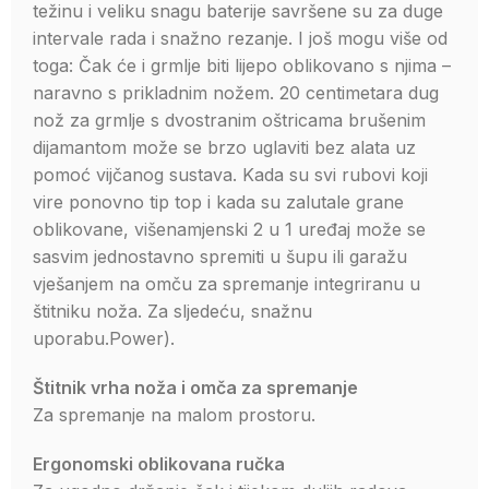
težinu i veliku snagu baterije savršene su za duge
intervale rada i snažno rezanje. I još mogu više od
toga: Čak će i grmlje biti lijepo oblikovano s njima –
naravno s prikladnim nožem. 20 centimetara dug
nož za grmlje s dvostranim oštricama brušenim
dijamantom može se brzo uglaviti bez alata uz
pomoć vijčanog sustava. Kada su svi rubovi koji
vire ponovno tip top i kada su zalutale grane
oblikovane, višenamjenski 2 u 1 uređaj može se
sasvim jednostavno spremiti u šupu ili garažu
vješanjem na omču za spremanje integriranu u
štitniku noža. Za sljedeću, snažnu
uporabu.Power).
Štitnik vrha noža i omča za spremanje
Za spremanje na malom prostoru.
Ergonomski oblikovana ručka