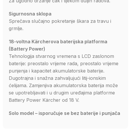
Za ugodno držanje čak i tijekom duljih radova.
Sigurnosna sklopa
Sprečava slučajno pokretanje škara za travu i
grmlje.
18-voltna Kärcherova baterijska platforma
(Battery Power)
Tehnologija stvarnog vremena s LCD zaslonom
baterije: preostalo vrijeme rada, preostalo vrijeme
punjenja i kapacitet akumulatorske baterije.
Dugotrajna i snažna zahvaljujući litij-ionskim
ćelijama. Zamjenjiva akumulatorska baterija može
se upotrebljavati i u drugim uređajima platforme
Battery Power Kärcher od 18 V.
Solo model – isporučuje se bez baterije i punjača