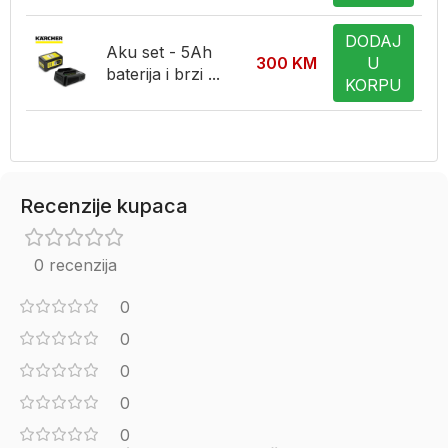
DODAJ
Aku set - 5Ah
300
KM
U
baterija i brzi ...
KORPU
Recenzije kupaca
0 recenzija
0
0
0
0
0