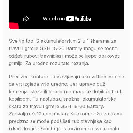
Sve tip top: S akumulatorskim 2 u 1 škarama za
travu i grmlje GSH 18-20 Battery mogu se točno
ošišati rubovi travnjaka i može se lijepo oblikovati
grmlje. Za uredne rezultate rezanja.
Precizne konture oduševljavaju oko vrtlara jer čine
da vrt izgleda vrlo uredno. Jer upravo duž
kamenja, staza ili terase nije moguće dobiti čist rub
kosilicom. Tu nastupaju snažne, akumulatorske
škare za travu i grmlje GSH 18-20 Battery.
Zahvaljujući 12 centimetara širokom nožu za travu
precizno se može podšišati rub travnjaka kao
nikad dosad. Osim toga, s obzirom na svoju malu