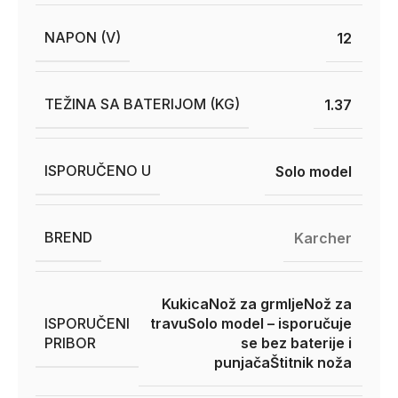
NAPON (V)
12
TEŽINA SA BATERIJOM (KG)
1.37
ISPORUČENO U
Solo model
BREND
Karcher
Kukica
Nož za grmlje
Nož za
ISPORUČENI
travu
Solo model – isporučuje
PRIBOR
se bez baterije i
punjača
Štitnik noža