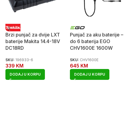
Brzi punjač za dvije LXT
Punjač za aku baterije –
baterije Makita 14.4-18V
do 6 baterija EGO
DC18RD
CHV1600E 1600W
SKU:
196933-6
SKU:
CHV1600E
339
KM
645
KM
DODAJ U KORPU
DODAJ U KORPU