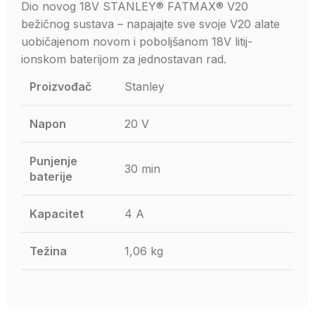
Dio novog 18V STANLEY® FATMAX® V20
bežičnog sustava – napajajte sve svoje V20 alate
uobičajenom novom i poboljšanom 18V litij-
ionskom baterijom za jednostavan rad.
Proizvođač
Stanley
Napon
20 V
Punjenje
30 min
baterije
Kapacitet
4 A
Težina
1,06 kg