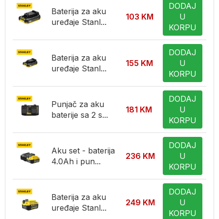
DODAJ
Baterija za aku
103
KM
U
uređaje Stanl...
KORPU
DODAJ
Baterija za aku
155
KM
U
uređaje Stanl...
KORPU
DODAJ
Punjač za aku
181
KM
U
baterije sa 2 s...
KORPU
DODAJ
Aku set - baterija
236
KM
U
4.0Ah i pun...
KORPU
DODAJ
Baterija za aku
249
KM
U
uređaje Stanl...
KORPU