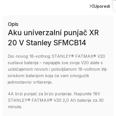
Uporedi
Opis
Aku univerzalni punjač XR
20 V Stanley SFMCB14
Dio novog 18-voltnog STANLEY® FATMAX® V20
sustava baterija – napajajte sve svoje V20 alate s
uobičajenom novom i poboljšanom 18-voltnom litij-
ionskom baterijom koja će vam omogućiti
jednostavno vrtlarenje.
4A brzi punjač za brzo punjenje. Napunite 18V
STANLEY® FATMAX® V20 2,0 Ah baterije za 30
minuta.