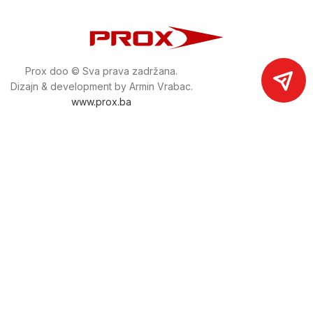
Prox doo © Sva prava zadržana.
Dizajn & development by Armin Vrabac.
www.prox.ba
Pratite nas na društvenim mrežama
proxdoo
Najveća trgovina mašina i alata u
Bosni i Hercegovini.
Tri prodajne lokacije alata i mašina u Sarajevu.