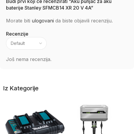
Budi prvi koji će recenzirati “Aku punjač za aku
baterije Stanley SFMCB14 XR 20 V 4A”
Morate biti
ulogovani
da biste objavili recenziju.
Recenzije
Još nema recenzija.
Iz Kategorije