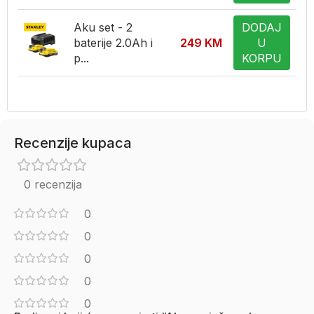
Aku set - 2
DODAJ
baterije 2.0Ah i
249
KM
U
p...
KORPU
Recenzije kupaca
0 recenzija
0
0
0
0
0