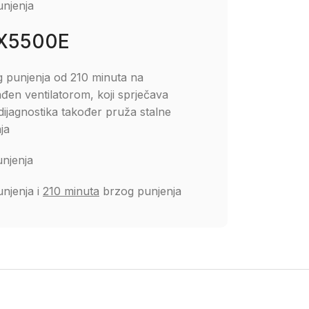
unjenja
HX5500E
 punjenja od 210 minuta na
ađen ventilatorom, koji sprječava
/dijagnostika također pruža stalne
ja
njenja
njenja i
210 minuta
brzog punjenja