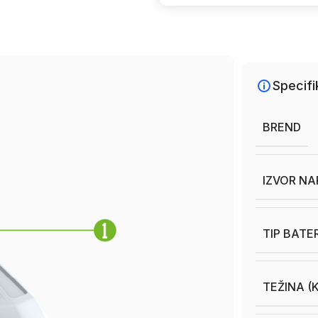
Specifi
BREND
IZVOR N
TIP BATE
TEŽINA (