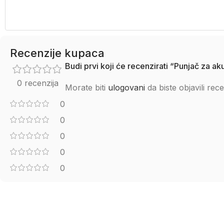
Recenzije kupaca
Budi prvi koji će recenzirati “Punjač za 
0 recenzija
Morate biti
ulogovani
da biste objavili rece
0
0
0
0
0