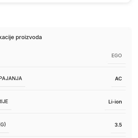
kacije proizvoda
EGO
APAJANJA
AC
RIJE
Li-ion
KG)
3.5