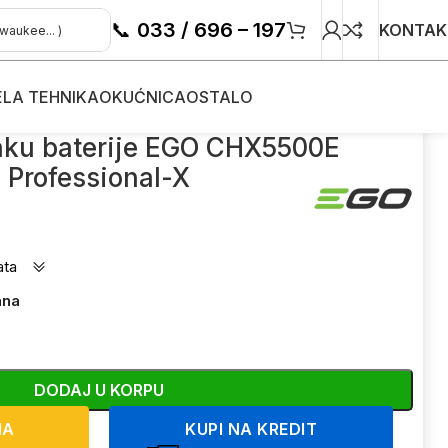
📞
033 / 696 – 197
KONTAK
ELA TEHNIKA
OKUĆNICA
OSTALO
aku baterije EGO CHX5500E
Professional-X
ata
ana
DODAJ U KORPU
NA
KUPI NA KREDIT