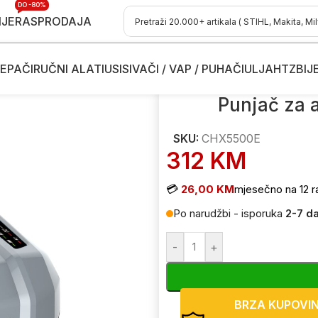
DO -80%
IJE
RASPRODAJA
EPAČI
RUČNI ALATI
USISIVAČI / VAP / PUHAČI
ULJA
HTZ
BIJ
 baterije
/
Punjač za aku baterije EGO CHX5500E Professional-X
Punjač za 
SKU:
CHX5500E
312
KM
💳
26,00 KM
mjesečno na 12 r
Po narudžbi - isporuka
2-7 d
-
+
BRZA KUPOVI