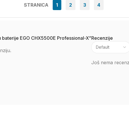
STRANICA
1
2
3
4
aku baterije EGO CHX5500E Professional-X”
Recenzije
nziju.
Još nema recenzi