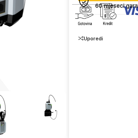
60 mjeseci gara
Uporedi