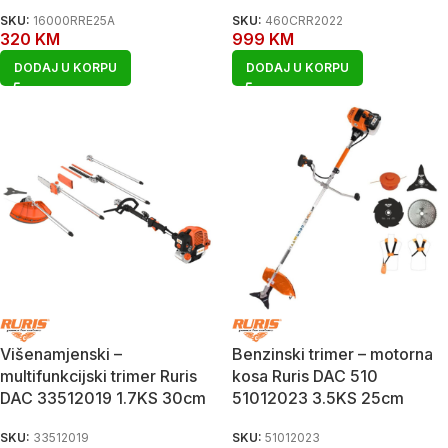
SKU:
16000RRE25A
SKU:
460CRR2022
320
KM
999
KM
DODAJ U KORPU
DODAJ U KORPU
Višenamjenski –
Benzinski trimer – motorna
multifunkcijski trimer Ruris
kosa Ruris DAC 510
DAC 33512019 1.7KS 30cm
51012023 3.5KS 25cm
SKU:
33512019
SKU:
51012023