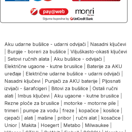
Aku udarne bušilice - udarni odvijači
|
Nasadni ključevi
|
Burgije - boreri za bušilice
|
Viljuškasto-okasti ključevi
|
Setovi ručnih alata
|
Aku bušilice - odvijači
|
Električne ugaone - kutne brusilice
|
Baterije za AKU
uređaje
|
Električne udarne bušilice - udarni odvijači
|
Nasadni ključevi
|
Punjači za AKU baterije
|
Pljosnati
izvijači - šarafcigeri
|
Bitovi za bušilice
|
Ostali ručni
alati
|
Imbus ključevi
|
Aku ugaone - kutne brusilice
|
Rezne ploče za brusilice
|
motorke - motorne pile
|
trimeri
|
pumpe za vodu
|
freze
|
kopačice
|
kosilice
|
cjepači
|
alati
|
mašine
|
pribor
|
ručni alat
|
kosačice
|
Unior
|
Makita
|
Hoegert
|
Metabo
|
Milwaukee
|