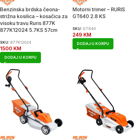
Benzinska brdska čeona-
Motorni trimer – RURIS
strižna kosilica – kosačica za
GT640 2.8 KS
visoku travu Ruris 877K
SKU:
GT640
877K12024 5.7KS 57cm
249
KM
SKU:
877K12024
DODAJ U KORPU
1500
KM
DODAJ U KORPU