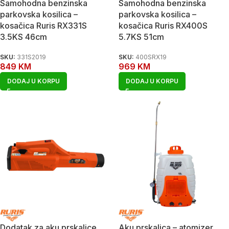
Samohodna benzinska
Samohodna benzinska
parkovska kosilica –
parkovska kosilica –
kosačica Ruris RX331S
kosačica Ruris RX400S
3.5KS 46cm
5.7KS 51cm
SKU:
331S2019
SKU:
400SRX19
849
KM
969
KM
DODAJ U KORPU
DODAJ U KORPU
Dodatak za aku prskalice
Aku prskalica – atomizer