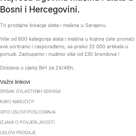
Bosni i Hercegovini.
Tri prodajne lokacije alata i mašina u Sarajevu.
Više od 800 kategorija alata i mašina u kojima ćete pronaći
sve sortirano i raspoređeno, sa preko 22 000 artikala u
ponudi. Zastupamo i nudimo više od 230 brendova !
Dostava u cijeloj BiH za 24/48h.
Važni linkovi
SPISAK OVLAŠTENIH SERVISA
KAKO NARUČITI?
OPĆI USLOVI POSLOVANJA
IZJAVA O POVJERLJIVOSTI
USLOVI PRODAJE