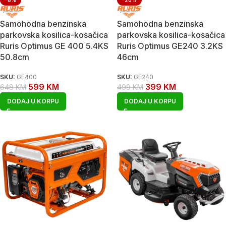
-8%
-20%
Samohodna benzinska
Samohodna benzinska
parkovska kosilica-kosačica
parkovska kosilica-kosačica
Ruris Optimus GE 400 5.4KS
Ruris Optimus GE240 3.2KS
50.8cm
46cm
SKU:
GE400
SKU:
GE240
599
KM
399
KM
648
KM
499
KM
DODAJ U KORPU
DODAJ U KORPU