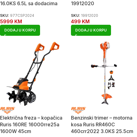
16.0KS 6.5L sa dodacima
19912020
SKU:
977CSP2024
SKU:
19912020
5999
KM
499
KM
DODAJ U KORPU
DODAJ U KORPU
Električna freza – kopačica
Benzinski trimer – motorna
Ruris 160RE 16000rre25a
kosa Ruris RR460C
1600W 45cm
460crr2022 3.0KS 25.5cm