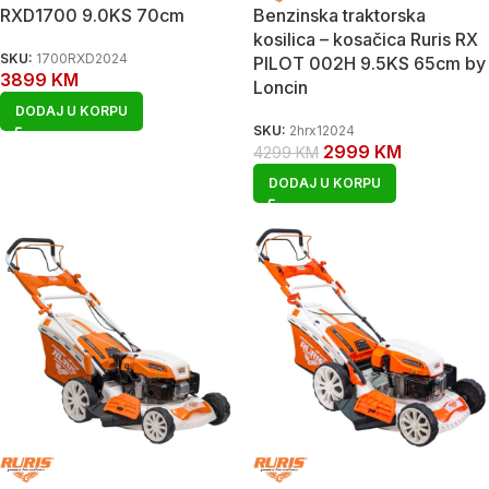
RXD1700 9.0KS 70cm
Benzinska traktorska
kosilica – kosačica Ruris RX
SKU:
1700RXD2024
PILOT 002H 9.5KS 65cm by
3899
KM
Loncin
DODAJ U KORPU
SKU:
2hrx12024
2999
KM
4299
KM
DODAJ U KORPU