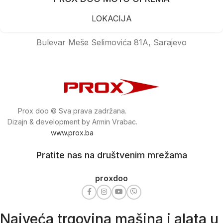
LOKACIJA
Bulevar Meše Selimovića 81A, Sarajevo
Prox doo © Sva prava zadržana.
Dizajn & development by Armin Vrabac.
www.prox.ba
Pratite nas na društvenim mrežama
proxdoo
Najveća trgovina mašina i alata u