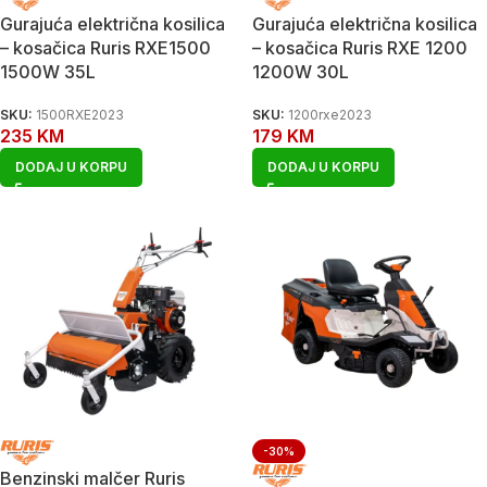
Gurajuća električna kosilica
Gurajuća električna kosilica
– kosačica Ruris RXE1500
– kosačica Ruris RXE 1200
1500W 35L
1200W 30L
SKU:
1500RXE2023
SKU:
1200rxe2023
235
KM
179
KM
DODAJ U KORPU
DODAJ U KORPU
-30%
Benzinski malčer Ruris