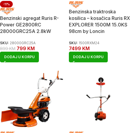
-11%
Benzinska traktroska
Benzinski agregat Ruris R-
kosilica – kosačica Ruris RX
Power GE2800RC
EXPLORER 1500M 15.0KS
28000GRC25A 2.8kW
98cm by Loncin
SKU:
28000GRC25A
SKU:
1500RXM24
799
KM
7499
KM
899
KM
DODAJ U KORPU
DODAJ U KORPU