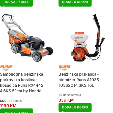
DODAJ U KORPU
DODAJ U KORPU
Samohodna benzinska
Benzinska prskalica –
parkovska kosilica –
atomizer Ruris A103S
kosačica Ruris RX444S
10362014 3KS 16L
4.6KS 51cm by Honda
SKU:
10362014
339
KM
SKU:
444srx19
1199
KM
DODAJ U KORPU
DODAJ U KORPU