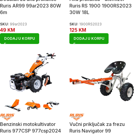
Ruris AR99 99ar2023 80W
Ruris RS 1900 1900RS2023
6m
30W 18L
SKU:
99ar2023
SKU:
1900RS2023
49
KM
125
KM
DODAJ U KORPU
DODAJ U KORPU
Benzinski motokultivator
Vučni priključak za frezu
Ruris 977CSP 977csp2024
Ruris Navigator 99