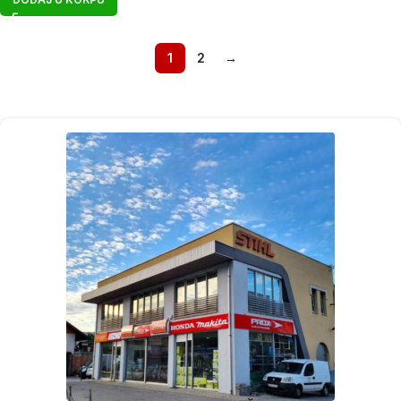
1
2
→