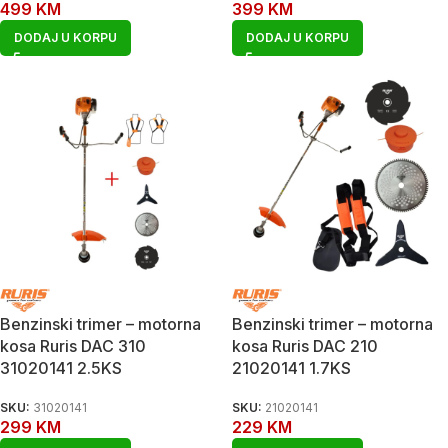
499
KM
399
KM
DODAJ U KORPU
DODAJ U KORPU
Benzinski trimer – motorna
Benzinski trimer – motorna
kosa Ruris DAC 310
kosa Ruris DAC 210
31020141 2.5KS
21020141 1.7KS
SKU:
31020141
SKU:
21020141
299
KM
229
KM