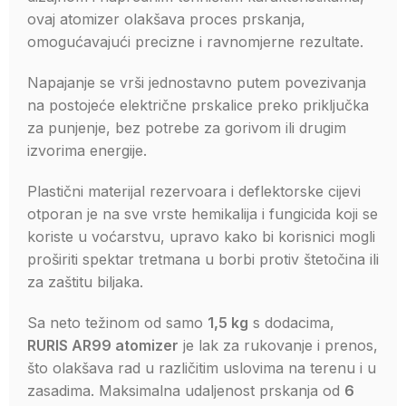
ovaj atomizer olakšava proces prskanja,
omogućavajući precizne i ravnomjerne rezultate.
Napajanje se vrši jednostavno putem povezivanja
na postojeće električne prskalice preko priključka
za punjenje, bez potrebe za gorivom ili drugim
izvorima energije.
Plastični materijal rezervoara i deflektorske cijevi
otporan je na sve vrste hemikalija i fungicida koji se
koriste u voćarstvu, upravo kako bi korisnici mogli
proširiti spektar tretmana u borbi protiv štetočina ili
za zaštitu biljaka.
Sa neto težinom od samo
1,5 kg
s dodacima,
RURIS AR99 atomizer
je lak za rukovanje i prenos,
što olakšava rad u različitim uslovima na terenu i u
zasadima. Maksimalna udaljenost prskanja od
6