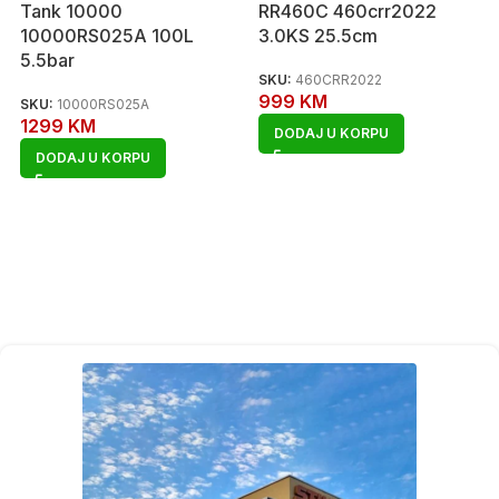
Tank 10000
RR460C 460crr2022
10000RS025A 100L
3.0KS 25.5cm
5.5bar
SKU:
460CRR2022
999
KM
SKU:
10000RS025A
1299
KM
DODAJ U KORPU
DODAJ U KORPU