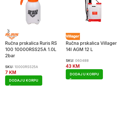
Ručna prskalica Ruris RS
Ručna prskalica Villager
100 10000RSS25A 1.0L
14l AGM 12 L
2bar
SKU:
060488
43
KM
SKU:
10000RSS25A
7
KM
DODAJ U KORPU
DODAJ U KORPU