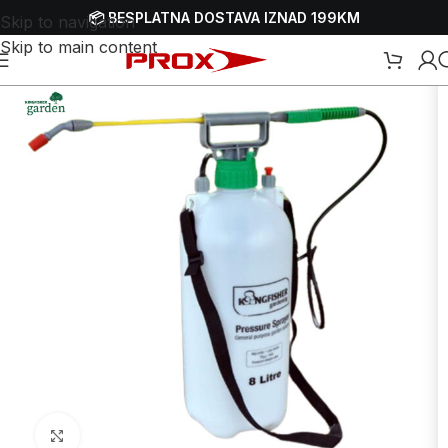
📦 BESPLATNA DOSTAVA IZNAD 199KM
Skip to navigation
Skip to main content
Početna
/
Webshop
/
Ručni alati
/
Ručne prskalice i atomizeri
Uvećaj sliku