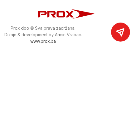
Prox doo © Sva prava zadržana.
Dizajn & development by Armin Vrabac.
www.prox.ba
Pratite nas na društvenim mrežama
proxdoo
Najveća trgovina mašina i alata u
Bosni i Hercegovini.
Tri prodajne lokacije alata i mašina u Sarajevu.
Više od 800 kategorija alata i mašina u kojima ćete pronaći