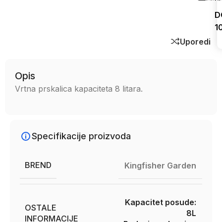
D
1
Uporedi
Opis
Vrtna prskalica kapaciteta 8 litara.
Specifikacije proizvoda
BREND
Kingfisher Garden
Kapacitet posude:
OSTALE
8L
INFORMACIJE