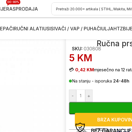
DO -80%
IJE
RASPRODAJA
EPAČI
RUČNI ALATI
USISIVAČI / VAP / PUHAČI
ULJA
HTZ
BIJ
a prskalica Villager 030808 1L
Ručna prs
SKU:
030808
5
KM
💳
0,42 KM
mjesečno na 12 rat
Na stanju - isporuka
24-48h
-
+
BRZA KUPOVI
BEZ GARANCIJE