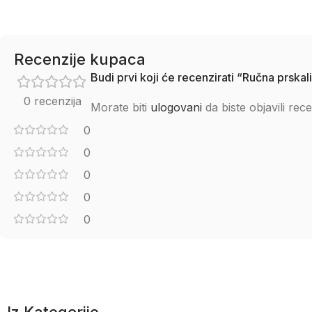
Recenzije kupaca
Budi prvi koji će recenzirati “Ručna prska
0 recenzija
Morate biti
ulogovani
da biste objavili rece
0
0
0
0
0