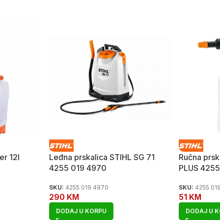
er 12l
Leđna prskalica STIHL SG 71
Ručna prsk
4255 019 4970
PLUS 4255 
SKU:
4255 019 4970
SKU:
4255 01
290
KM
51
KM
DODAJ U KORPU
DODAJ U 