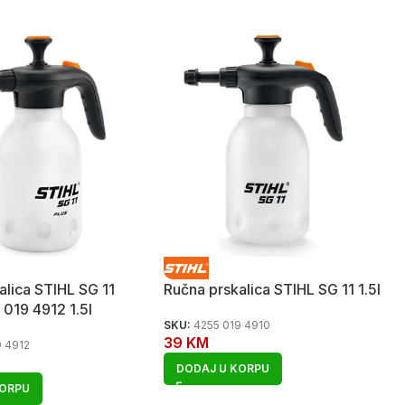
alica STIHL SG 11
Ručna prskalica STIHL SG 11 1.5l
019 4912 1.5l
SKU:
4255 019 4910
39
KM
9 4912
DODAJ U KORPU
KORPU