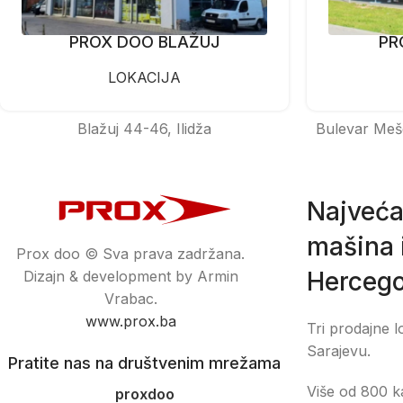
PROX DOO BLAŽUJ
PR
LOKACIJA
Blažuj 44-46, Ilidža
Bulevar Meš
Najveća
mašina i
Prox doo © Sva prava zadržana.
Hercego
Dizajn & development by Armin
Vrabac.
www.prox.ba
Tri prodajne l
Sarajevu.
Pratite nas na društvenim mrežama
Više od 800 ka
proxdoo