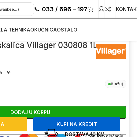
📞
033 / 696 – 197
KONTAK
ELA TEHNIKA
OKUĆNICA
OSTALO
kalica Villager 030808 1L
a
Blažuj
DODAJ U KORPU
NA
KUPI NA KREDIT
DOSTAVA 10 KM