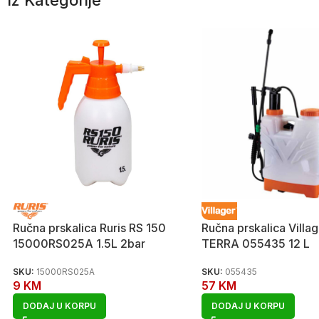
Iz Kategorije
Ručna prskalica Ruris RS 150
Ručna prskalica Villag
15000RS025A 1.5L 2bar
TERRA 055435 12 L
SKU:
15000RS025A
SKU:
055435
9
KM
57
KM
DODAJ U KORPU
DODAJ U KORPU