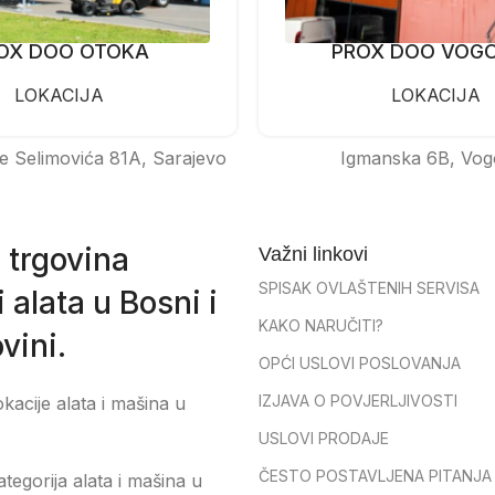
OX DOO OTOKA
PROX DOO VOG
LOKACIJA
LOKACIJA
e Selimovića 81A, Sarajevo
Igmanska 6B, Vog
 trgovina
Važni linkovi
SPISAK OVLAŠTENIH SERVISA
 alata u Bosni i
KAKO NARUČITI?
vini.
OPĆI USLOVI POSLOVANJA
IZJAVA O POVJERLJIVOSTI
okacije alata i mašina u
USLOVI PRODAJE
ČESTO POSTAVLJENA PITANJA
tegorija alata i mašina u