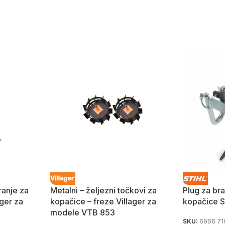
ranje za
Metalni – željezni točkovi za
Plug za br
ager za
kopačice – freze Villager za
kopačice S
modele VTB 853
SKU:
6906 71