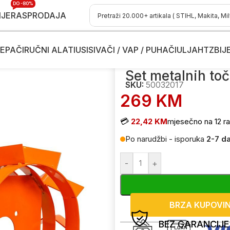
DO -80%
IJE
RASPRODAJA
EPAČI
RUČNI ALATI
USISIVAČI / VAP / PUHAČI
ULJA
HTZ
BIJ
otrošni materijal za freze - kopačice
/
Set metalnih točkova 500 R
Set metalnih to
SKU:
50032017
269
KM
💳
22,42 KM
mjesečno na 12 ra
Po narudžbi - isporuka
2-7 d
-
+
BRZA KUPOVI
BEZ GARANCIJE