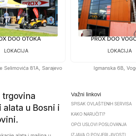
OX DOO OTOKA
PROX DOO VOG
LOKACIJA
LOKACIJA
e Selimovića 81A, Sarajevo
Igmanska 6B, Vog
 trgovina
Važni linkovi
SPISAK OVLAŠTENIH SERVISA
 alata u Bosni i
KAKO NARUČITI?
vini.
OPĆI USLOVI POSLOVANJA
IZJAVA O POVJERLJIVOSTI
okacije alata i mašina u