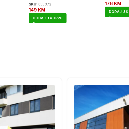
176
KM
SKU:
055372
149
KM
DODAJ U 
DODAJ U KORPU