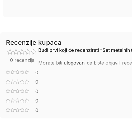
Recenzije kupaca
Budi prvi koji će recenzirati “Set metal
0 recenzija
Morate biti
ulogovani
da biste objavili rece
0
0
0
0
0