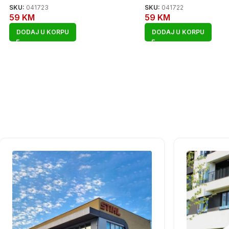
SKU:
041723
SKU:
041722
59
KM
59
KM
DODAJ U KORPU
DODAJ U KORPU