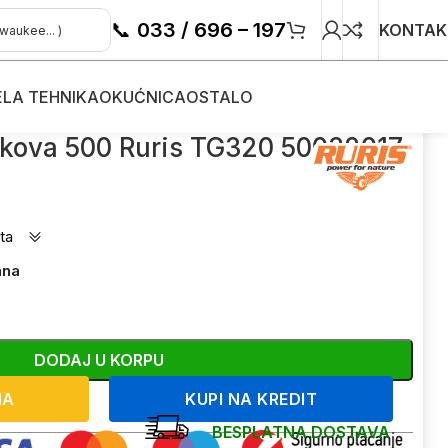
📞
033 / 696 – 197
KONTAK
ELA TEHNIKA
OKUĆNICA
OSTALO
uris TG320 50032017
čkova 500 Ruris TG320 50032017
ta
ana
DODAJ U KORPU
NA
KUPI NA KREDIT
BESPLATNA DOSTAVA