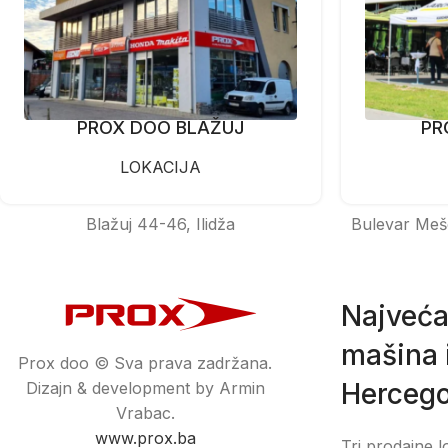
PROX DOO BLAŽUJ
PR
LOKACIJA
Blažuj 44-46, Ilidža
Bulevar Meš
Najveća
mašina i
Prox doo © Sva prava zadržana.
Hercego
Dizajn & development by Armin
Vrabac.
www.prox.ba
Tri prodajne l